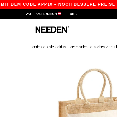
IT DEM CODE APP10 – NOCH BESSERE PREISE IN D
FAQ
ÖSTERREICH
DE
>
>
>
needen
basic kleidung | accessoires
taschen
schul