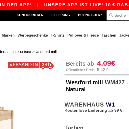
ER APP!
|
UNSERE APP IST LIVE! 10 € RABATT
KONFIGURIEREN
LIEFERUNG
BUYING BULK?
Marken
Werbegeschenke
T-Shirts
Pullover & Fleece
Taschen
Jack
>
>
tertasche
unisex
westford mill
4.09€
Bereits ab
5,42 €
Öffentlicher Preis
Westford mill
WM427 -
Natural
WARENHAUS
W1
Kostenlose Lieferung ab 99 €!
farben