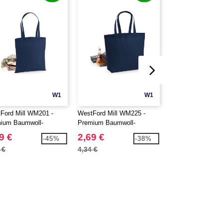
W1
W1
Ford Mill WM201 -
WestFord Mill WM225 -
WestFord Mill WM
ium Baumwoll-
Premium Baumwoll-
Canvas Jute-Tasc
etasche
Tragetasche
9 €
2,69 €
2,69 €
-45%
-38%
 €
4,34 €
3,46 €