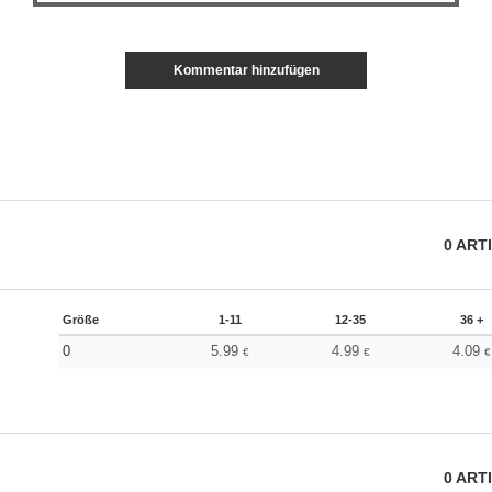
Kommentar hinzufügen
0
ART
Größe
1-11
12-35
36 +
0
5.99
4.99
4.09
€
€
€
0
ART