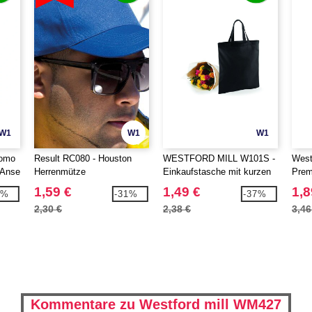
W1
W1
W1
romo
Result RC080 - Houston
WESTFORD MILL W101S -
West
 Anse
Herrenmütze
Einkaufstasche mit kurzen
Prem
Henkeln
Trag
1,59 €
1,49 €
1,8
6%
-31%
-37%
2,30 €
2,38 €
3,46
Kommentare zu Westford mill WM427