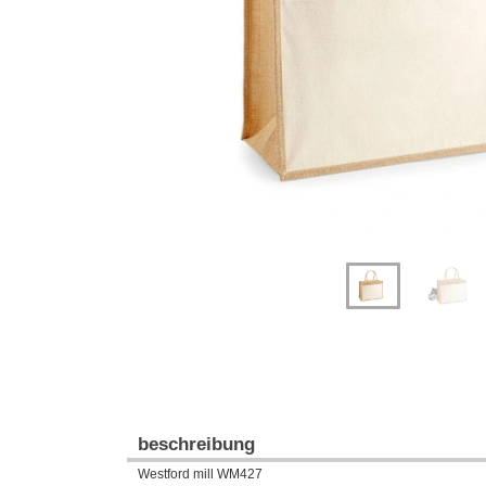
Previous
Next
beschreibung
Westford mill WM427