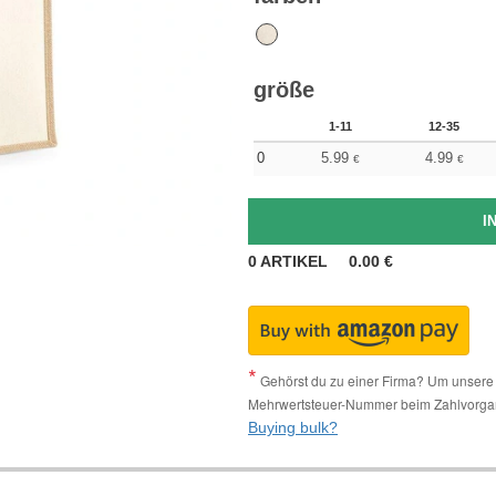
größe
1-11
12-35
0
5.99
4.99
€
€
0
ARTIKEL
0.00
€
Gehörst du zu einer Firma? Um unsere 
Mehrwertsteuer-Nummer beim Zahlvorga
Buying bulk?