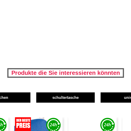
Produkte die Sie interessieren könnten
schen
schultertasche
uni