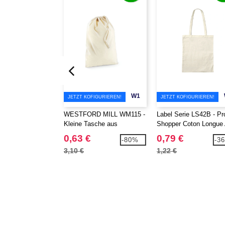
W1
JETZT KOFIGURIEREN!
JETZT KOFIGURIEREN!
WESTFORD MILL WM115 -
Label Serie LS42B - P
Kleine Tasche aus
Shopper Coton Longue
Baumwolle
0,63 €
0,79 €
-80%
-3
3,10 €
1,22 €