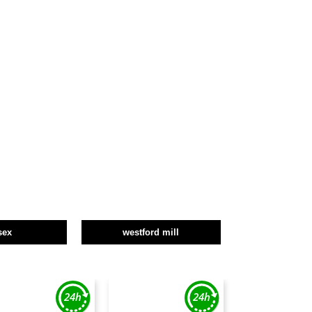
sex
westford mill