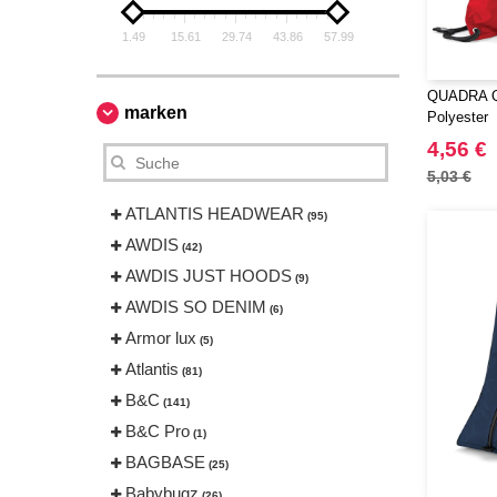
1.49
15.61
29.74
43.86
57.99
QUADRA QD
marken
Polyester
4,56 €
5,03 €
ATLANTIS HEADWEAR
(95)
AWDIS
(42)
AWDIS JUST HOODS
(9)
AWDIS SO DENIM
(6)
Armor lux
(5)
Atlantis
(81)
B&C
(141)
B&C Pro
(1)
BAGBASE
(25)
Babybugz
(26)