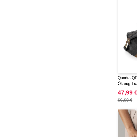
JHK
(65)
JUST T'S
(8)
Jack&Jones
(6)
JournalBooks
(6)
Just Cool
(45)
Karlowsky
(47)
Karst®
(4)
Kooduu
(4)
Korntex
(41)
Quadra QD6
Label Serie
(8)
Ölzeug-Tr
Larkwood
(15)
47,99 
Larq
(4)
66,60 €
Luxe
(22)
Mantis
(32)
Marksman
(26)
Mepal
(23)