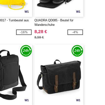
W1
W1
17 - Turnbeutel aus
QUADRA QD085 - Beutel für
Wanderschuhe
8,28 €
-16%
-4%
8,59 €
W1
W1