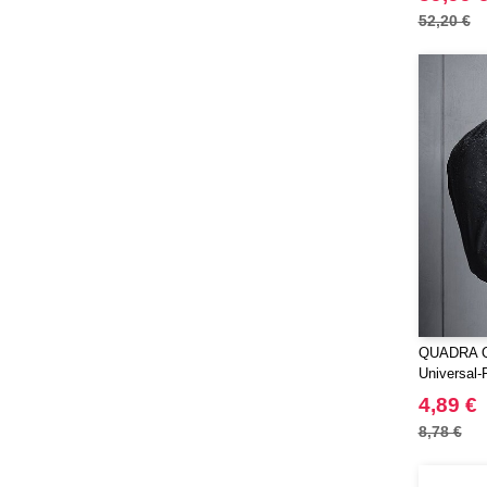
EgotierPro
(406)
52,20 €
Elevate
(23)
Elevate Essentials
(34)
Elevate Life
(51)
Elevate NXT
(48)
FRUIT OF THE LOOM VINTAGE
(4)
Finden & Hales
(18)
Flexfit
(136)
Front row
(21)
Fruit of the Loom
(76)
Gildan
(45)
QUADRA QX
Graid™
Universal-
(2)
Henbury
4,89 €
(21)
Herock
8,78 €
(30)
Herschel
(9)