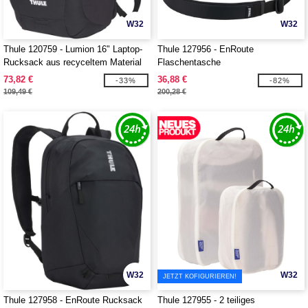
W32
W32
Thule 120759 - Lumion 16" Laptop-
Thule 127956 - EnRoute
Rucksack aus recyceltem Material
Flaschentasche
73,82 €
36,88 €
-33%
-82%
109,49 €
200,28 €
W32
W32
JETZT KOFIGURIEREN!
Thule 127958 - EnRoute Rucksack
Thule 127955 - 2 teiliges