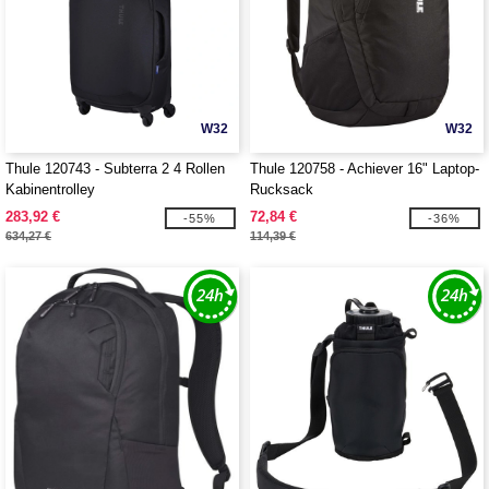
W32
W32
Thule 120743 - Subterra 2 4 Rollen
Thule 120758 - Achiever 16" Laptop-
Kabinentrolley
Rucksack
283,92 €
72,84 €
-55%
-36%
634,27 €
114,39 €