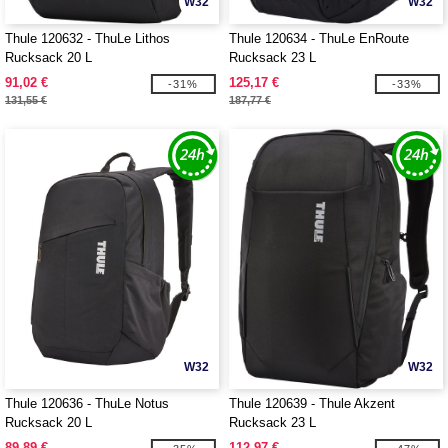
W32
W32
Thule 120632 - ThuLe Lithos
Thule 120634 - ThuLe EnRoute
Rucksack 20 L
Rucksack 23 L
91,02 €
125,17 €
-31%
-33%
131,55 €
187,77 €
W32
W32
Thule 120636 - ThuLe Notus
Thule 120639 - Thule Akzent
Rucksack 20 L
Rucksack 23 L
89,89 €
112,97 €