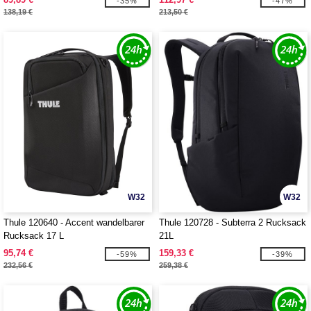
-35%
-47%
138,19 €
213,50 €
W32
W32
Thule 120640 - Accent wandelbarer
Thule 120728 - Subterra 2 Rucksack
Rucksack 17 L
21L
95,74 €
159,33 €
-59%
-39%
232,56 €
259,38 €