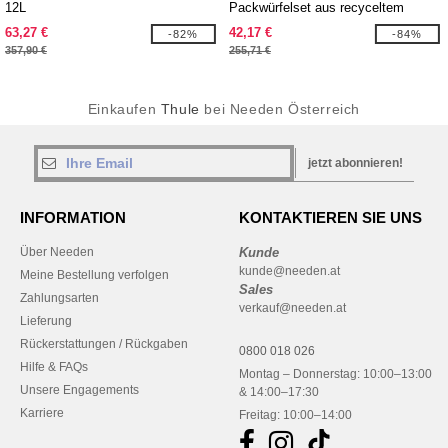
12L
Packwürfelset aus recyceltem
Material
63,27 €
42,17 €
-82%
-84%
357,90 €
255,71 €
Einkaufen
Thule
bei Needen Österreich
jetzt abonnieren!
INFORMATION
KONTAKTIEREN SIE UNS
Über Needen
Kunde
kunde@needen.at
Meine Bestellung verfolgen
Sales
Zahlungsarten
verkauf@needen.at
Lieferung
Rückerstattungen / Rückgaben
0800 018 026
Hilfe & FAQs
Montag – Donnerstag: 10:00–13:00
Unsere Engagements
& 14:00–17:30
Karriere
Freitag: 10:00–14:00