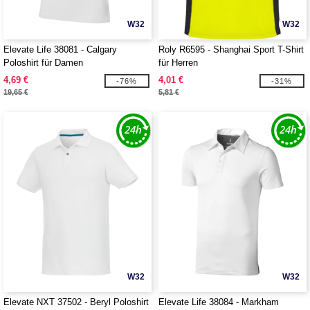
W32
W32
Elevate Life 38081 - Calgary
Roly R6595 - Shanghai Sport T-Shirt
Poloshirt für Damen
für Herren
4,69 €
4,01 €
-76%
-31%
19,65 €
5,81 €
W32
W32
Elevate NXT 37502 - Beryl Poloshirt
Elevate Life 38084 - Markham