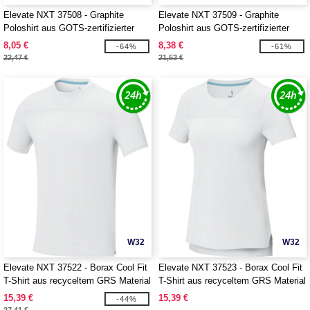
Elevate NXT 37508 - Graphite
Elevate NXT 37509 - Graphite
Poloshirt aus GOTS-zertifizierter
Poloshirt aus GOTS-zertifizierter
Bio-Baumwolle für Herren
Bio-Baumwolle für Damen
8,05 €
8,38 €
-64%
-61%
22,47 €
21,53 €
W32
W32
Elevate NXT 37522 - Borax Cool Fit
Elevate NXT 37523 - Borax Cool Fit
T-Shirt aus recyceltem GRS Material
T-Shirt aus recyceltem GRS Material
für Herren
für Damen
15,39 €
15,39 €
-44%