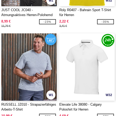
W1
W32
JUST COOL JC040 -
Roly R0407 - Bahrain Sport T-Shirt
Atmungsaktives Herren-Polohemd
für Herren
8,99 €
2,22 €
-23%
-35%
11,70 €
3,41 €
W1
W32
RUSSELL JZ010 - Strapazierfähiges
Elevate Life 38080 - Calgary
Arbeits-T-Shirt
Poloshirt für Herren
10,99 €
4,69 €