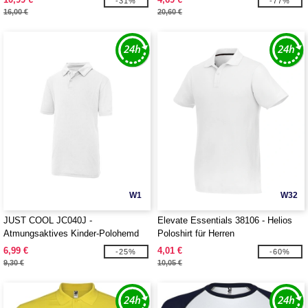
-31%
-77%
16,00 €
20,60 €
W1
W32
JUST COOL JC040J -
Elevate Essentials 38106 - Helios
Atmungsaktives Kinder-Polohemd
Poloshirt für Herren
6,99 €
4,01 €
-25%
-60%
9,30 €
10,05 €