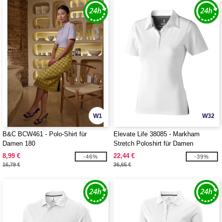
W1
W32
B&C BCW461 - Polo-Shirt für
Elevate Life 38085 - Markham
Damen 180
Stretch Poloshirt für Damen
8,99 €
22,44 €
-46%
-39%
16,79 €
36,65 €