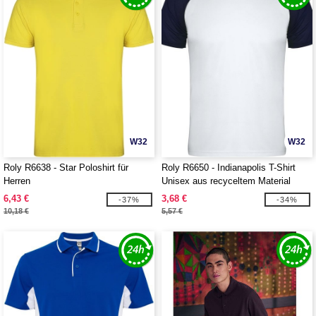
W32
W32
Roly R6638 - Star Poloshirt für
Roly R6650 - Indianapolis T-Shirt
Herren
Unisex aus recyceltem Material
6,43 €
3,68 €
-37%
-34%
10,18 €
5,57 €