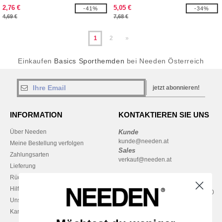
2,76 €
5,05 €
-41%
-34%
4,69 €
7,68 €
1
2
»
Einkaufen
Basics Sporthemden
bei Needen Österreich
jetzt abonnieren!
INFORMATION
KONTAKTIEREN SIE UNS
Über Needen
Kunde
kunde@needen.at
Meine Bestellung verfolgen
Sales
Zahlungsarten
verkauf@needen.at
Lieferung
Rückerstattungen / Rückgaben
0800 018 026
Hilfe & FAQs
Montag – Donnerstag: 10:00–13:00
Unsere Engagements
& 14:00–17:30
Karriere
Freitag: 10:00–14:00