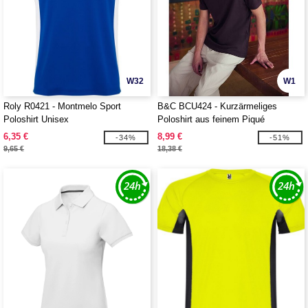
W32
W1
Roly R0421 - Montmelo Sport
B&C BCU424 - Kurzärmeliges
Poloshirt Unisex
Poloshirt aus feinem Piqué
6,35 €
8,99 €
-34%
-51%
9,65 €
18,38 €