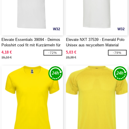
W32
W32
Elevate Essentials 39094 - Deimos
Elevate NXT 37539 - Emerald Polo
Poloshirt cool fit mit Kurzärmeln für
Unisex aus recyceltem Material
Herren
4,18 €
5,03 €
-72%
-79%
15,10 €
23,38 €