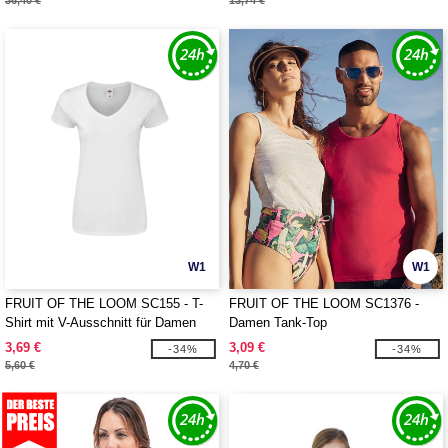
36,40 €
13,74 €
W1
W1
FRUIT OF THE LOOM SC155 - T-
FRUIT OF THE LOOM SC1376 -
Shirt mit V-Ausschnitt für Damen
Damen Tank-Top
3,69 €
3,09 €
-34%
-34%
5,60 €
4,70 €