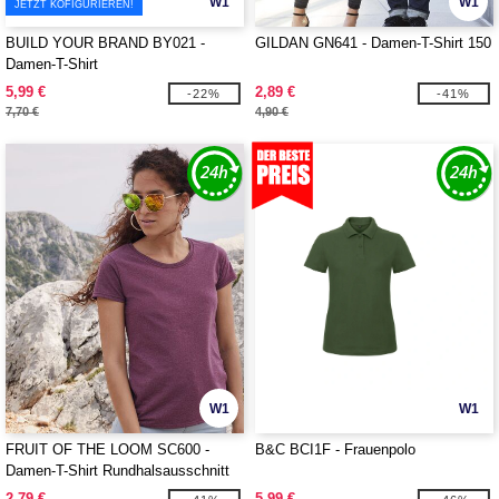
W1
W1
JETZT KOFIGURIEREN!
BUILD YOUR BRAND BY021 -
GILDAN GN641 - Damen-T-Shirt 150
Damen-T-Shirt
5,99 €
2,89 €
-22%
-41%
7,70 €
4,90 €
W1
W1
FRUIT OF THE LOOM SC600 -
B&C BCI1F - Frauenpolo
Damen-T-Shirt Rundhalsausschnitt
160
2,79 €
5,99 €