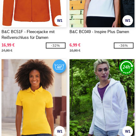
W1
W1
B&C BC51F - Fleecejacke mit
B&C BC049 - Inspire Plus Damen
Reißverschluss für Damen
16,99 €
6,99 €
-32%
-36%
24,90 €
10,90 €
W1
W1