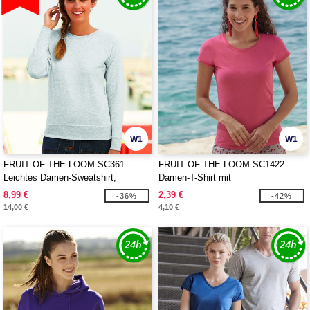
W1
W1
FRUIT OF THE LOOM SC361 -
FRUIT OF THE LOOM SC1422 -
Leichtes Damen-Sweatshirt,
Damen-T-Shirt mit
Raglanärmel
Rundhalsausschnitt
8,99 €
2,39 €
-36%
-42%
14,00 €
4,10 €