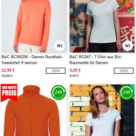
W1
W1
B&C BCW02W - Damen Rundhals-
B&C BC047 - T-Shirt aus Bio-
Sweatshirt # woman
Baumwolle für Damen
12,99 €
3,29 €
-30%
-65%
18,60 €
9,40 €