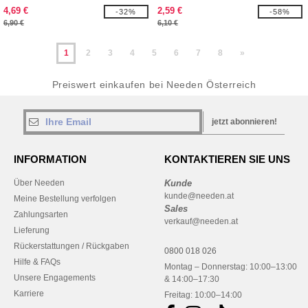
4,69 €
2,59 €
-32%
-58%
6,90 €
6,10 €
1
2
3
4
5
6
7
8
»
Preiswert einkaufen bei Needen Österreich
jetzt abonnieren!
INFORMATION
KONTAKTIEREN SIE UNS
Über Needen
Kunde
kunde@needen.at
Meine Bestellung verfolgen
Sales
Zahlungsarten
verkauf@needen.at
Lieferung
Rückerstattungen / Rückgaben
0800 018 026
Hilfe & FAQs
Montag – Donnerstag: 10:00–13:00
Unsere Engagements
& 14:00–17:30
Karriere
Freitag: 10:00–14:00