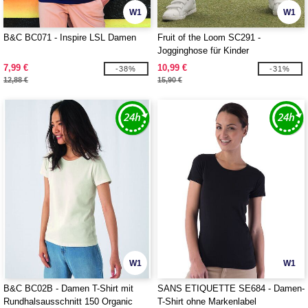
W1
W1
B&C BC071 - Inspire LSL Damen
Fruit of the Loom SC291 -
Jogginghose für Kinder
7,99 €
10,99 €
-38%
-31%
12,88 €
15,90 €
W1
W1
B&C BC02B - Damen T-Shirt mit
SANS ETIQUETTE SE684 - Damen-
Rundhalsausschnitt 150 Organic
T-Shirt ohne Markenlabel