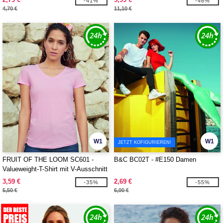
-41%
-46%
4,70 €
11,10 €
W1
W1
JETZT KOFIGURIEREN!
FRUIT OF THE LOOM SC601 -
B&C BC02T - #E150 Damen
Valueweight-T-Shirt mit V-Ausschnitt
Damen
3,59 €
2,69 €
-35%
-55%
5,50 €
6,00 €