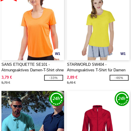
W1
W1
SANS ETIQUETTE SE101 -
STARWORLD SW404 -
Atmungsaktives Damen-T-Shirt ohne
Atmungsaktives T-Shirt für Damen
Markenlabel
3,79 €
2,89 €
-33%
-46%
5,70 €
5,40 €