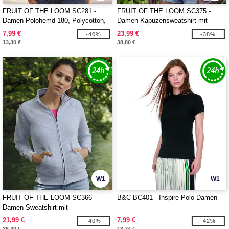
FRUIT OF THE LOOM SC281 -
FRUIT OF THE LOOM SC375 -
Damen-Polohemd 180, Polycotton,
Damen-Kapuzensweatshirt mit
waschbar bis 60 °C
durchgehendem Reißverschluss
7,99 €
23,99 €
-40%
-38%
13,30 €
38,80 €
W1
W1
FRUIT OF THE LOOM SC366 -
B&C BC401 - Inspire Polo Damen
Damen-Sweatshirt mit
durchgehendem Reißverschluss
21,99 €
7,99 €
-40%
-42%