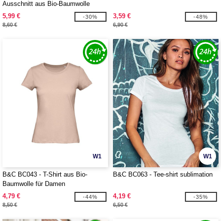
Ausschnitt aus Bio-Baumwolle
5,99 €
3,59 €
-30%
-48%
8,60 €
6,90 €
W1
W1
B&C BC043 - T-Shirt aus Bio-
B&C BC063 - Tee-shirt sublimation
Baumwolle für Damen
4,79 €
4,19 €
-44%
-35%
8,50 €
6,50 €