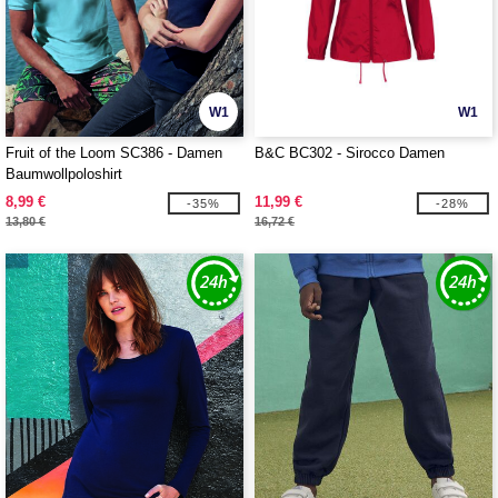
W1
W1
Fruit of the Loom SC386 - Damen
B&C BC302 - Sirocco Damen
Baumwollpoloshirt
8,99 €
11,99 €
-35%
-28%
13,80 €
16,72 €