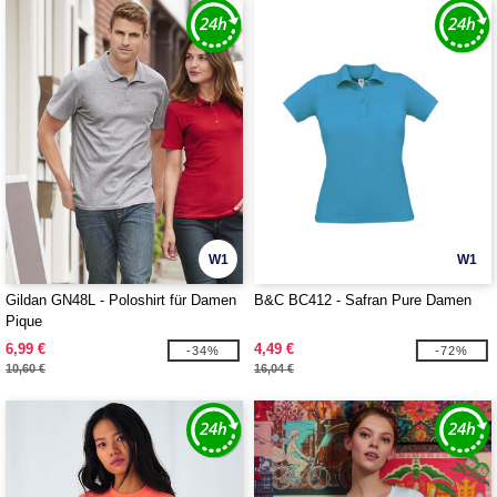
W1
W1
Gildan GN48L - Poloshirt für Damen
B&C BC412 - Safran Pure Damen
Pique
6,99 €
4,49 €
-34%
-72%
10,60 €
16,04 €