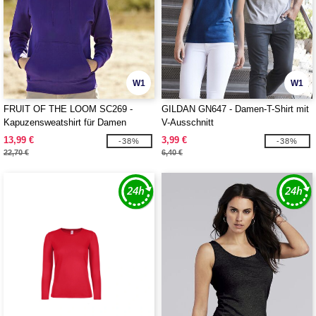
W1
W1
FRUIT OF THE LOOM SC269 -
GILDAN GN647 - Damen-T-Shirt mit
Kapuzensweatshirt für Damen
V-Ausschnitt
13,99 €
3,99 €
-38%
-38%
22,70 €
6,40 €