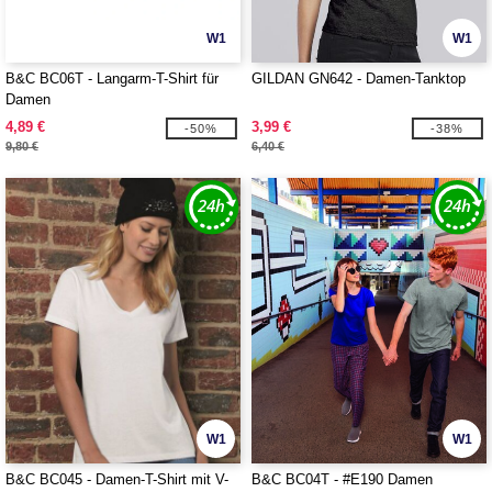
W1
W1
B&C BC06T - Langarm-T-Shirt für
GILDAN GN642 - Damen-Tanktop
Damen
4,89 €
3,99 €
-50%
-38%
9,80 €
6,40 €
W1
W1
B&C BC045 - Damen-T-Shirt mit V-
B&C BC04T - #E190 Damen