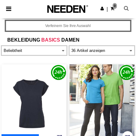
×
Needen App
0
App holen
|
Bessere Preise in der App!
Verfeinern Sie Ihre Auswahl
BEKLEIDUNG
BASICS
DAMEN