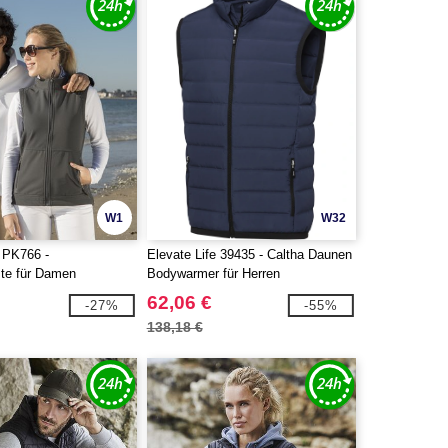
W1
W32
PK766 -
Elevate Life 39435 - Caltha Daunen
ste für Damen
Bodywarmer für Herren
62,06 €
-27%
-55%
138,18 €