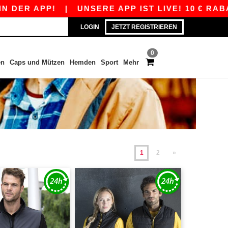
P!
|
UNSERE APP IST LIVE! 10 € RABATT AB 8
LOGIN
JETZT REGISTRIEREN
0
en
Caps und Mützen
Hemden
Sport
Mehr
1
2
»