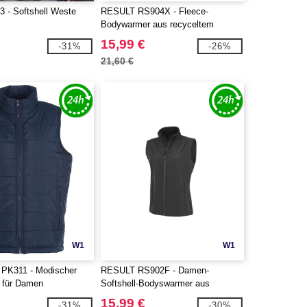
3 - Softshell Weste
RESULT RS904X - Fleece-
Bodywarmer aus recyceltem
Polyester
15,99 €
-31%
-26%
21,60 €
W1
W1
PK311 - Modischer
RESULT RS902F - Damen-
 für Damen
Softshell-Bodyswarmer aus
recyceltem Polyester
15,99 €
-31%
-30%