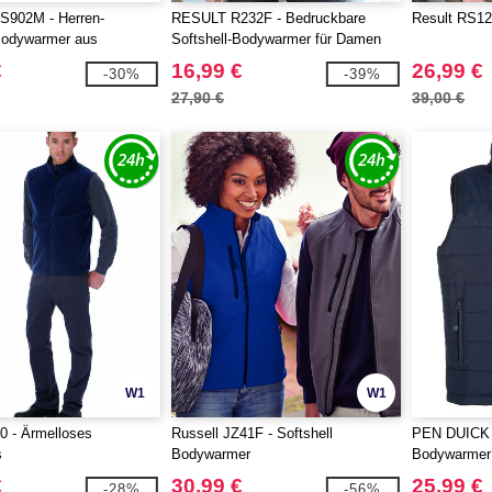
902M - Herren-
RESULT R232F - Bedruckbare
Result RS12
Bodywarmer aus
Softshell-Bodywarmer für Damen
 Polyester
€
16,99 €
26,99 €
-30%
-39%
27,90 €
39,00 €
W1
W1
 - Ärmelloses
Russell JZ41F - Softshell
PEN DUICK 
s
Bodywarmer
Bodywarmer
€
30,99 €
25,99 €
-28%
-56%