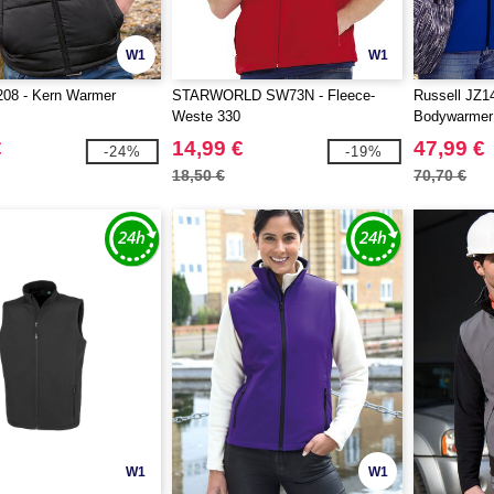
W1
W1
208 - Kern Warmer
STARWORLD SW73N - Fleece-
Russell JZ14
Weste 330
Bodywarmer
€
14,99 €
47,99 €
-24%
-19%
18,50 €
70,70 €
W1
W1