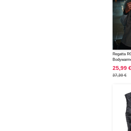
Regatta RG
Bodywarm
25,99 
37,30 €