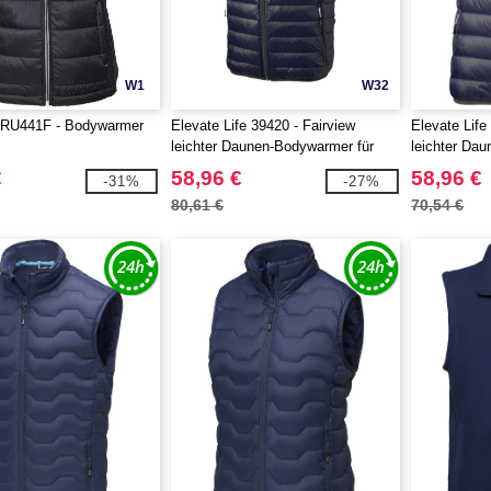
W1
W32
RU441F - Bodywarmer
Elevate Life 39420 - Fairview
Elevate Life
leichter Daunen-Bodywarmer für
leichter Da
Herren
Damen
€
58,96 €
58,96 €
-31%
-27%
80,61 €
70,54 €