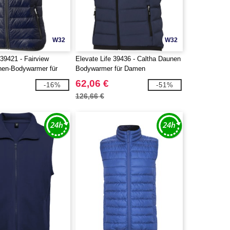
W32
W32
 39421 - Fairview
Elevate Life 39436 - Caltha Daunen
unen-Bodywarmer für
Bodywarmer für Damen
62,06 €
-16%
-51%
126,66 €