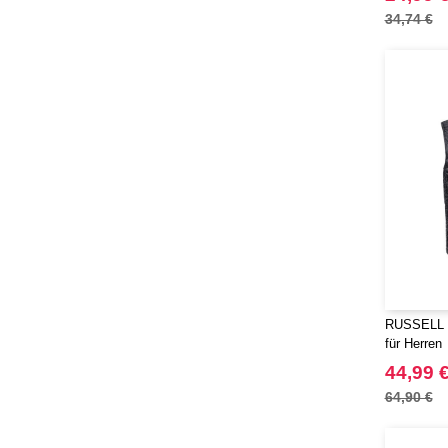
34,74 €
RUSSELL 
für Herren
44,99 
64,90 €