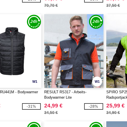
70,70 €
37,50 €
W1
W1
RU441M - Bodywarmer
RESULT RS317 - Arbeits-
SPIRO SP259
Bodywarmer Lite
Radsportjac
€
24,99 €
25,99 €
-31%
-28%
34,50 €
34,90 €