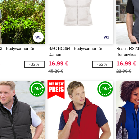
W1
W1
 - Bodywarmer für
B&C BC364 - Bodywarmer für
Result RS23
Damen
Herrenvlies
€
16,99 €
16,99 €
-32%
-62%
45,26 €
22,90 €