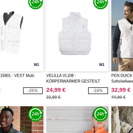
W1
W1
15901 - VEST Multi
VELILLA VL108 -
PEN DUICK 
KÖRPERWARMER GESTEILT
Softshellwe
Multi Taschen
€
24,99 €
32,99 €
-25%
-24%
32,90 €
44,90 €