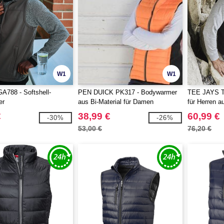
W1
W1
A788 - Softshell-
PEN DUICK PK317 - Bodywarmer
TEE JAYS T
er
aus Bi-Material für Damen
für Herren a
€
38,99 €
60,99 €
-30%
-26%
53,00 €
76,20 €