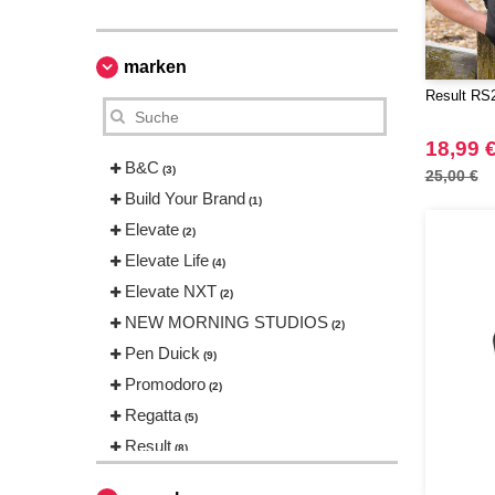
marken
Result RS
18,99 
B&C
(3)
25,00 €
Build Your Brand
(1)
Elevate
(2)
Elevate Life
(4)
Elevate NXT
(2)
NEW MORNING STUDIOS
(2)
Pen Duick
(9)
Promodoro
(2)
Regatta
(5)
Result
(8)
Roly
(3)