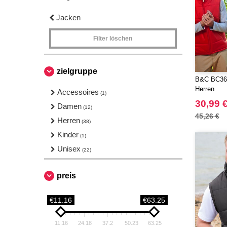
Jacken
Filter löschen
zielgruppe
B&C BC363
Herren
Accessoires
(1)
30,99 
Damen
(12)
45,26 €
Herren
(38)
Kinder
(1)
Unisex
(22)
preis
€11.16
€63.25
11.16
24.18
37.2
50.23
63.25