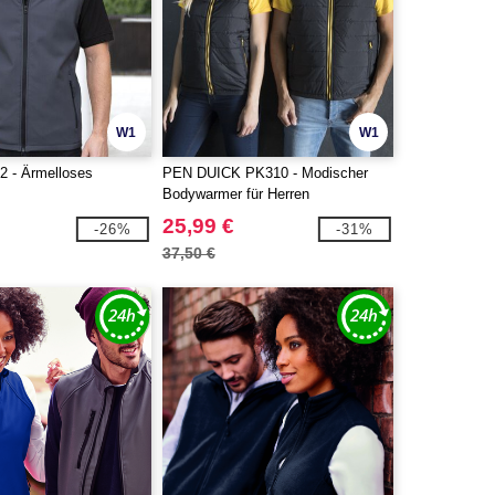
W1
W1
2 - Ärmelloses
PEN DUICK PK310 - Modischer
Bodywarmer für Herren
25,99 €
-26%
-31%
37,50 €