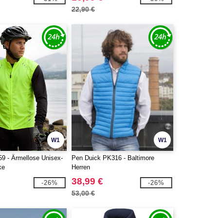
22,90 €
W1
W1
 - Ärmellose Unisex-
Pen Duick PK316 - Baltimore
ke
Herren
38,99 €
-26%
-26%
53,00 €