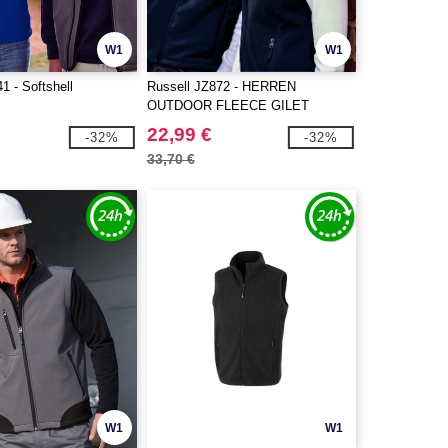
W1
W1
1 - Softshell
Russell JZ872 - HERREN
OUTDOOR FLEECE GILET
22,99 €
-32%
-32%
33,70 €
W1
W1