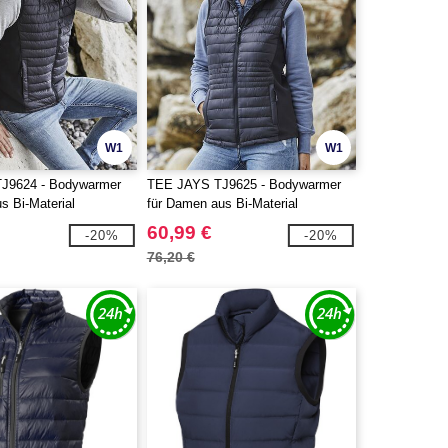
W1
W1
J9624 - Bodywarmer
TEE JAYS TJ9625 - Bodywarmer
us Bi-Material
für Damen aus Bi-Material
60,99 €
-20%
-20%
76,20 €