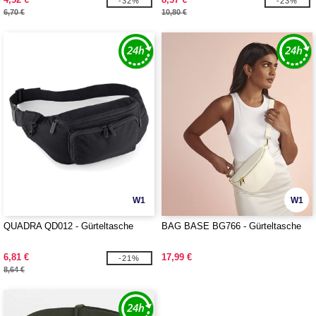
-32%
-23%
6,70 €
10,80 €
W1
W1
QUADRA QD012 - Gürteltasche
BAG BASE BG766 - Gürteltasche
6,81 €
17,99 €
-21%
8,64 €