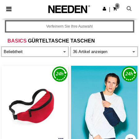
×
Needen App
0
App holen
|
Bessere Preise in der App!
Verfeinern Sie Ihre Auswahl
BASICS
GÜRTELTASCHE TASCHEN