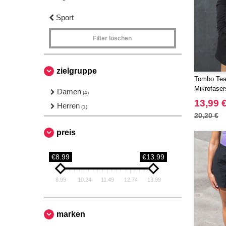
Sport
Filter löschen
zielgruppe
Tombo Tea
Mikrofaser
Damen
(4)
13,99 
Herren
(1)
20,20 €
preis
€8.99
€13.99
8.99
10.24
11.49
12.74
13.99
marken