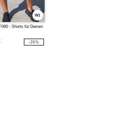
W1
80 - Shorts für Damen
€
-26%