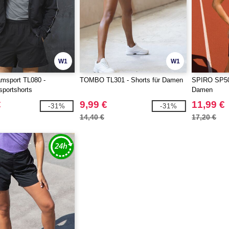
W1
W1
msport TL080 -
TOMBO TL301 - Shorts für Damen
SPIRO SP50F
sportshorts
Damen
€
9,99 €
11,99 €
-31%
-31%
14,40 €
17,20 €