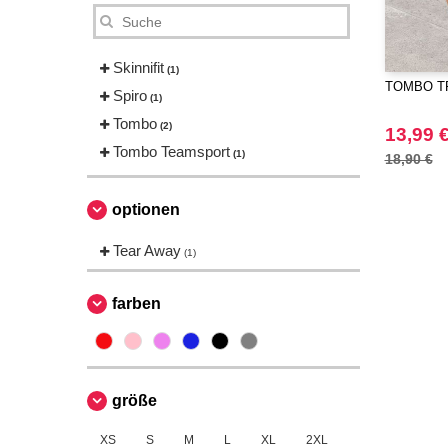
Skinnifit
(1)
TOMBO TF0
Spiro
(1)
Tombo
(2)
13,99 
Tombo Teamsport
(1)
18,90 €
optionen
Tear Away
(1)
farben
größe
XS
S
M
L
XL
2XL