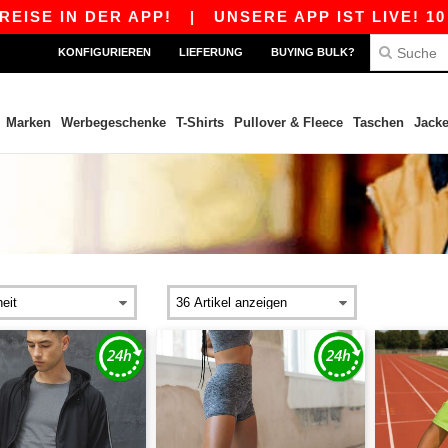
SE IN DER APP!
|
UNSERE APP IST LIVE! 10 €
KONFIGURIEREN
LIEFERUNG
BUYING BULK?
Marken
Werbegeschenke
T-Shirts
Pullover & Fleece
Taschen
Jack