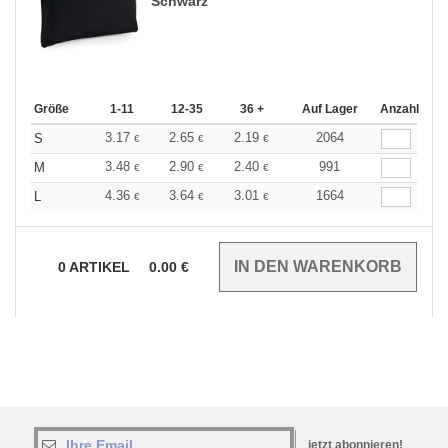
Schwarz
Größe
1-11
12-35
36 +
Auf Lager
Anzahl
3.17
2.65
2.19
2064
S
€
€
€
3.48
2.90
2.40
991
M
€
€
€
4.36
3.64
3.01
1664
L
€
€
€
0
ARTIKEL
0.00
€
jetzt abonnieren!