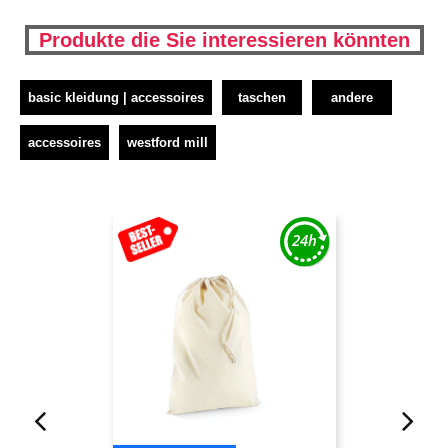
Produkte die Sie interessieren könnten
basic kleidung | accessoires
taschen
andere
accessoires
westford mill