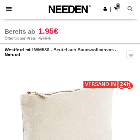
×
Needen App
0
App holen
|
Bessere Preise in der App!
1.95€
Bereits ab
4,75 €
Öffentlicher Preis
Westford mill
WM530 - Beutel aus Baumwollcanvas
-
Natural
Previous
Next