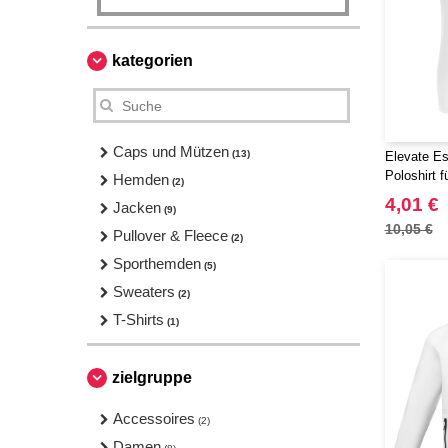
kategorien
Caps und Mützen
(13)
Elevate Es
Poloshirt f
Hemden
(2)
4,01 €
Jacken
(9)
10,05 €
Pullover & Fleece
(2)
Sporthemden
(5)
Sweaters
(2)
T-Shirts
(1)
zielgruppe
Accessoires
(2)
Damen