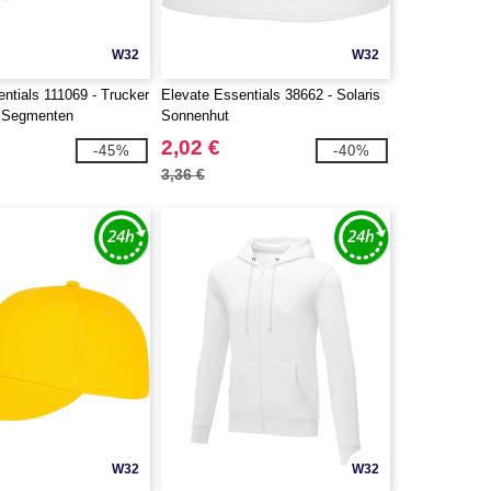
W32
W32
ntials 111069 - Trucker
Elevate Essentials 38662 - Solaris
5 Segmenten
Sonnenhut
2,02 €
-45%
-40%
3,36 €
W32
W32