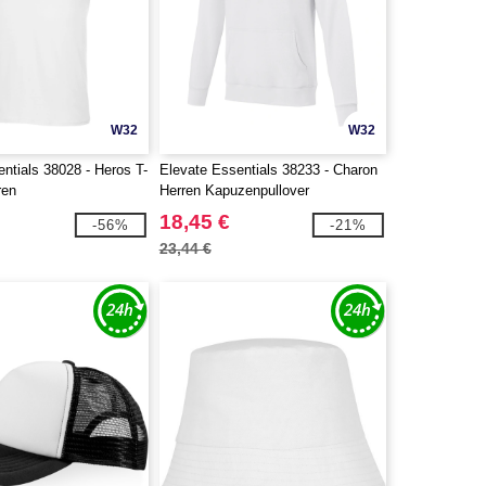
W32
W32
ntials 38028 - Heros T-
Elevate Essentials 38233 - Charon
ren
Herren Kapuzenpullover
18,45 €
-56%
-21%
23,44 €