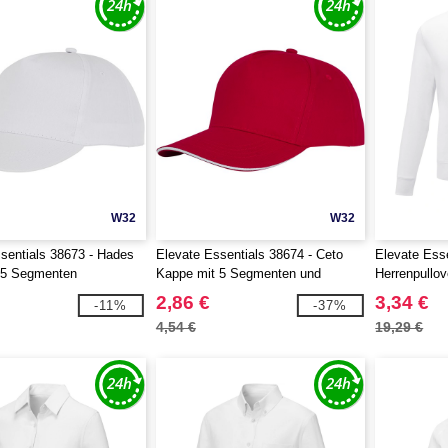
W32
W32
sentials 38673 - Hades
Elevate Essentials 38674 - Ceto
Elevate Ess
 5 Segmenten
Kappe mit 5 Segmenten und
Herrenpullov
Sandwichschirm
Rundhalsaus
2,86 €
3,34 €
-11%
-37%
4,54 €
19,29 €