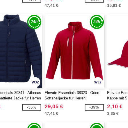
47,41 €
15,81 €
W32
W32
sentials 39341 - Athenas
Elevate Essentials 38323 - Orion
Elevate Esse
attierte Jacke für Herren
Softshelljacke für Herren
Kappe mit 5
Sandwichsc
€
29,05 €
2,10 €
-36%
-39%
47,41 €
3,35 €