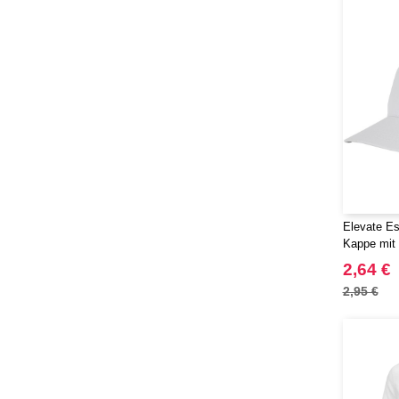
Front row
(21)
Fruit of the Loom
(76)
Gildan
(45)
Graid™
(2)
Henbury
(21)
Herock
(30)
Herschel
(9)
JHK
(65)
JUST T'S
(8)
Elevate Es
Jack&Jones
(6)
Kappe mit
JournalBooks
(6)
2,64 €
Just Cool
(45)
2,95 €
Karlowsky
(47)
Karst®
(4)
Kooduu
(4)
Korntex
(41)