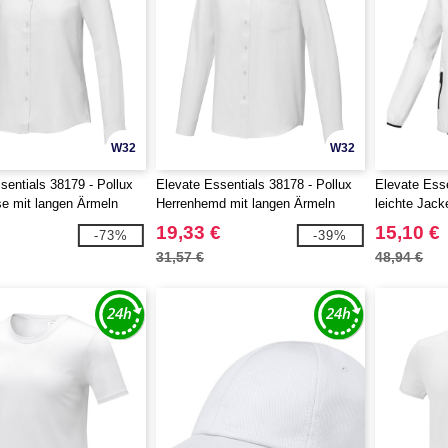
W32
W32
sentials 38179 - Pollux
Elevate Essentials 38178 - Pollux
Elevate Esse
e mit langen Ärmeln
Herrenhemd mit langen Ärmeln
leichte Jac
19,33 €
15,10 €
-73%
-39%
31,57 €
48,94 €