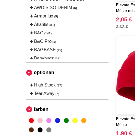
Elevate Es
AWDIS SO DENIM
(6)
Mütze mit 
Armor lux
(5)
2,05 €
Atlantis
(81)
3,62 €
B&C
(141)
B&C Pro
(1)
BAGBASE
(25)
Babybugz
(26)
Bag Base
(144)
optionen
Beechfield
(230)
Bella+Canvas
High Stock
(23)
(17)
Black&Match
Tear Away
(6)
(7)
Build Your Brand
(105)
CASE LOGIC
farben
(17)
CLUBCLASS
(2)
Elevate Es
Mütze
CamelBak
(3)
1,90 €
CamelBak®
(4)