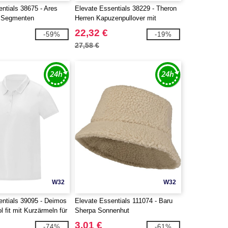
ntials 38675 - Ares
Elevate Essentials 38229 - Theron
6 Segmenten
Herren Kapuzenpullover mit
Reißverschluss
22,32 €
-59%
-19%
27,58 €
W32
W32
entials 39095 - Deimos
Elevate Essentials 111074 - Baru
l fit mit Kurzärmeln für
Sherpa Sonnenhut
3,01 €
-74%
-61%