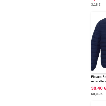
3,18 €
Chipolo
(2)
Craghoppers
(14)
ECOLOGIE
(6)
ESTEX
(12)
ET SI ON L'APPELAIT FRANCIS
(3)
EXCD BY PROMODORO
(5)
EgotierPro
(406)
Elevate
(23)
Elevate Essentials
(34)
Elevate Life
(51)
Elevate NXT
Elevate Es
(48)
recycelte w
FRUIT OF THE LOOM VINTAGE
38,40 
(4)
Finden & Hales
60,03 €
(18)
Flexfit
(136)