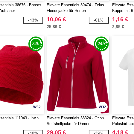
sentials 38676 - Boreas
Elevate Essentials 39474 - Zelus
Elevate Esse
Aufnäher
Fleecejacke für Herren
Kappe mit 
10,06 €
1,16 €
-43%
-61%
25,89 €
2,85 €
W32
W32
sentials 111043 - Irwin
Elevate Essentials 38324 - Orion
Elevate Ess
Softshelljacke für Damen
Poloshirt coo
Damen
29,05 €
4,18 €
-40%
-39%