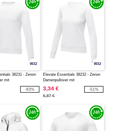
W32
W32
entials 38231 - Zenon
Elevate Essentials 38232 - Zenon
er mit
Damenpullover mit
schnitt
Rundhalsausschnitt
3,34 €
-83%
-51%
6,87 €