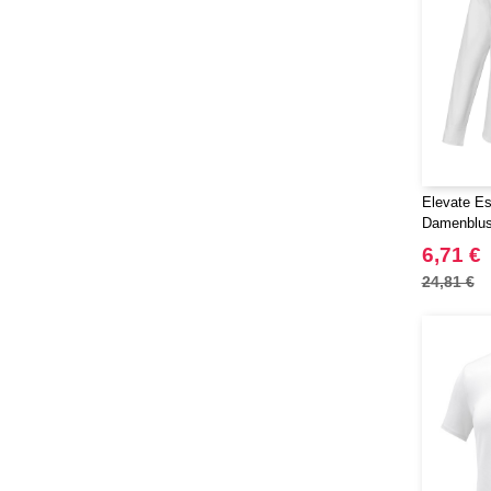
Label Serie
(8)
Larkwood
(15)
Larq
(4)
Luxe
(22)
Mantis
(32)
Marksman
(26)
Mepal
(23)
Elevate Es
Moleskine
Damenblus
(45)
Mumbles
6,71 €
(45)
NEW MORNING STUDIOS
24,81 €
(30)
NEWGEN
(7)
Needen
(88)
Neutral
(49)
Ocean Bottle
(12)
Originalhome
(16)
PF Concept
(561)