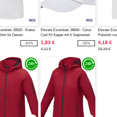
W32
W32
sentials 39020 - Kratos
Elevate Essentials 38684 - Cerus
Elevate Ess
-Shirt für Damen
Cool Fit Kappe mit 6 Segmenten
Poloshirt coo
Herren
1,83 €
4,18 €
-64%
-56%
4,11 €
15,10 €