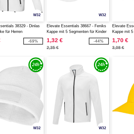
W32
W32
sentials 38329 - Dinlas
Elevate Essentials 38667 - Feniks
Elevate Esse
ke für Herren
Kappe mit 5 Segmenten für Kinder
Kappe mit 
€
1,32 €
1,70 €
-69%
-44%
2,35 €
3,08 €
W32
W32