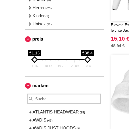
(8)
Herren
(23)
Kinder
(1)
Unisex
(11)
Elevate Es
leichte Jac
15,10 
preis
48,94 €
€1.16
€38.4
1.16
10.47
19.78
29.09
38.4
marken
ATLANTIS HEADWEAR
(95)
AWDIS
(42)
AWDIS JUST HOODS
(9)