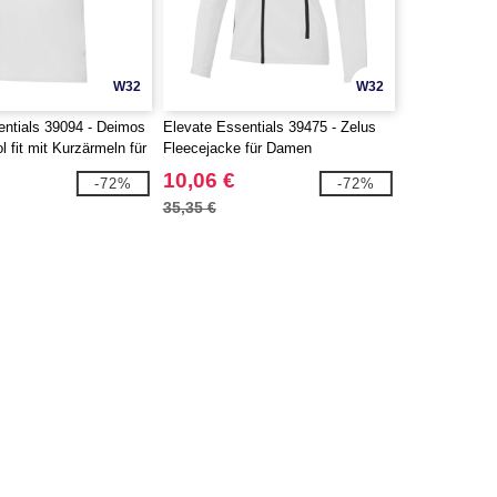
W32
W32
entials 39094 - Deimos
Elevate Essentials 39475 - Zelus
l fit mit Kurzärmeln für
Fleecejacke für Damen
10,06 €
-72%
-72%
35,35 €