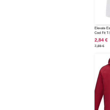
Paredes
(7)
Parker
(27)
Pen Duick
(30)
Prixton
(30)
Elevate Es
Produkt JACK & JONES
(10)
Cool Fit T
Promodoro
(12)
2,84 €
Quadra
(64)
7,89 €
RFX™
(12)
RICA LEWIS
(16)
Regatta
(65)
Result
(96)
Roly
(102)
Roly WRK
(12)
Russell
(52)
Russell Collection
(31)
SCX.design
(39)