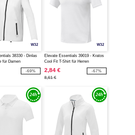
W32
W32
ntials 38330 - Dinlas
Elevate Essentials 39019 - Kratos
ke für Damen
Cool Fit T-Shirt für Herren
2,84 €
-69%
-67%
8,61 €