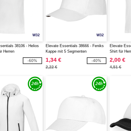
W32
W32
sentials 38106 - Helios
Elevate Essentials 38666 - Feniks
Elevate Esse
ür Herren
Kappe mit 5 Segmenten
Shirt für Her
1,34 €
2,00 €
-60%
-40%
2,22 €
4,51 €