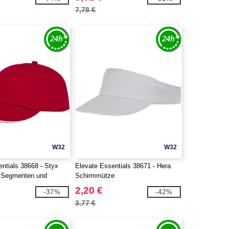
7,78 €
W32
W32
ntials 38668 - Styx
Elevate Essentials 38671 - Hera
 Segmenten und
Schirmmütze
hirm
2,20 €
-37%
-42%
3,77 €