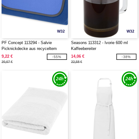
W32
W32
PF Concept 113294 - Salvie
Seasons 113312 - Ivorie 600 ml
Picknickdecke aus recyceltem
Kaffeebereiter
Kunststoff
9,22 €
14,06 €
-55%
-38%
20,67 €
22,58 €