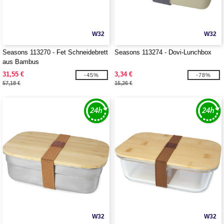
W32
W32
Seasons 113270 - Fet Schneidebrett
Seasons 113274 - Dovi-Lunchbox
aus Bambus
31,55 €
3,34 €
-45%
-78%
57,18 €
15,26 €
W32
W32