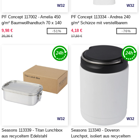
W32
W32
PF Concept 117002 - Amelia 450
PF Concept 113334 - Andrea 240
g/m² Baumwollhandtuch 70 x 140
g/m² Schürze mit verstellbarem
cm
Nackenband
9,98 €
4,18 €
-51%
-76%
20,36 €
17,50 €
W32
W32
Seasons 113339 - Titan Lunchbox
Seasons 113340 - Doveron
aus recyceltem Edelstahl
Lunchpot, isoliert aus recyceltem