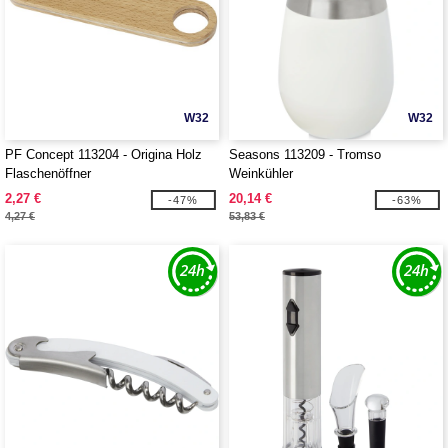
W32
W32
PF Concept 113204 - Origina Holz
Seasons 113209 - Tromso
Flaschenöffner
Weinkühler
2,27 €
20,14 €
-47%
-63%
4,27 €
53,83 €