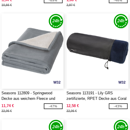
-69%
-46%
10,66 €
2,97 €
W32
W32
Seasons 112809 - Springwood
Seasons 113191 - Lily GRS
Decke aus weichem Fleece und
zertifizierte, RPET Decke aus Coral
Sherpa-Plaid
Fleece
11,74 €
12,58 €
-47%
-43%
22,06 €
22,06 €