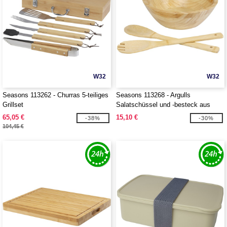
W32
W32
Seasons 113262 - Churras 5-teiliges
Seasons 113268 - Argulls
Grillset
Salatschüssel und -besteck aus
Bambus
65,05 €
15,10 €
-38%
-30%
104,45 €