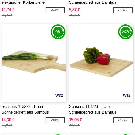
elektrischer Korkenzieher
Schneidebrett aus Bambus
11,74 €
5,87 €
-56%
-60%
26,75 €
14,55 €
W32
W32
Seasons 113222 - Baron
Seasons 113223 - Harp
Schneidebrett aus Bambus
Schneidebrett aus Bambus
14,30 €
15,05 €
-38%
-47%
22,96 €
28,42 €