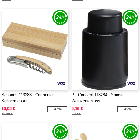
3,22 €
63,54 €
W32
W32
Seasons 113283 - Carmenier
PF Concept 113284 - Sangio
Kellnermesser
Weinverschluss
10,03 €
3,16 €
-47%
-45%
18,98 €
5,72 €