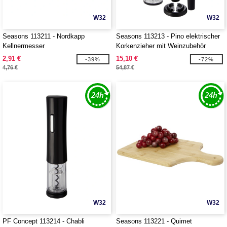
W32
W32
Seasons 113211 - Nordkapp
Seasons 113213 - Pino elektrischer
Kellnermesser
Korkenzieher mit Weinzubehör
2,91 €
15,10 €
-39%
-72%
4,76 €
54,87 €
W32
W32
PF Concept 113214 - Chabli
Seasons 113221 - Quimet