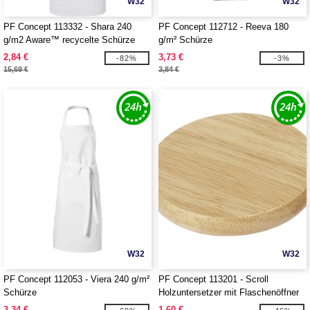
W32
W32
PF Concept 113332 - Shara 240
PF Concept 112712 - Reeva 180
g/m2 Aware™ recycelte Schürze
g/m² Schürze
2,84 €
3,73 €
-82%
-3%
15,69 €
3,84 €
W32
W32
PF Concept 112053 - Viera 240 g/m²
PF Concept 113201 - Scroll
Schürze
Holzuntersetzer mit Flaschenöffner
3,34 €
1,60 €