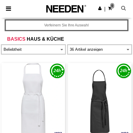
×
Needen App
0
App holen
|
Bessere Preise in der App!
Verfeinern Sie Ihre Auswahl
BASICS
HAUS & KÜCHE