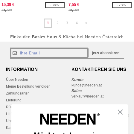
Edelstahl, 500 ml
15,39 €
7,55 €
-38%
-73%
24,70 €
28,18 €
1
2
3
4
»
Einkaufen
Basics Haus & Küche
bei Needen Österreich
jetzt abonnieren!
INFORMATION
KONTAKTIEREN SIE UNS
Über Needen
Kunde
kunde@needen.at
Meine Bestellung verfolgen
Sales
Zahlungsarten
verkauf@needen.at
Lieferung
Rückerstattungen / Rückgaben
0800 018 026
Hilfe & FAQs
Montag – Donnerstag: 10:00–13:00
Unsere Engagements
& 14:00–17:30
Karriere
Freitag: 10:00–14:00