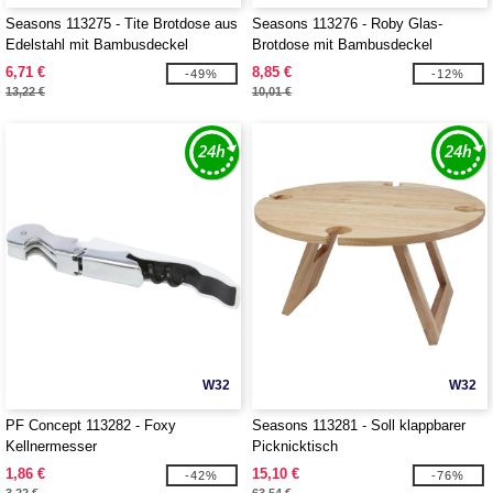
Seasons 113275 - Tite Brotdose aus
Seasons 113276 - Roby Glas-
Edelstahl mit Bambusdeckel
Brotdose mit Bambusdeckel
6,71 €
8,85 €
-49%
-12%
13,22 €
10,01 €
W32
W32
PF Concept 113282 - Foxy
Seasons 113281 - Soll klappbarer
Kellnermesser
Picknicktisch
1,86 €
15,10 €
-42%
-76%