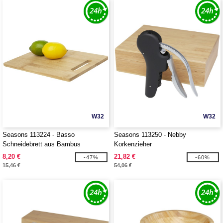
W32
W32
Seasons 113224 - Basso
Seasons 113250 - Nebby
Schneidebrett aus Bambus
Korkenzieher
8,20 €
21,82 €
-47%
-60%
15,46 €
54,06 €