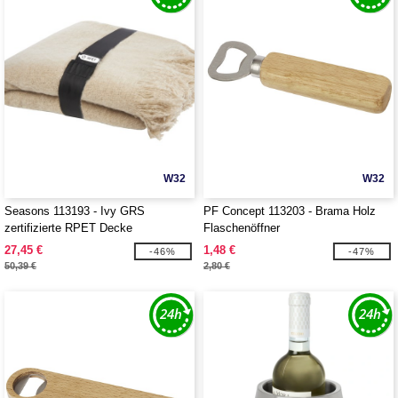
W32
W32
Seasons 113193 - Ivy GRS
PF Concept 113203 - Brama Holz
zertifizierte RPET Decke
Flaschenöffner
27,45 €
1,48 €
-46%
-47%
50,39 €
2,80 €