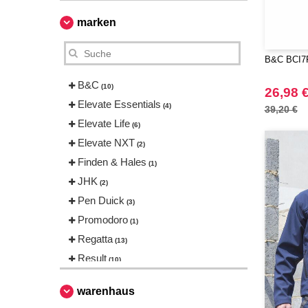
marken
B&C BCI7F 
B&C
(10)
26,98 
Elevate Essentials
(4)
39,20 €
Elevate Life
(6)
Elevate NXT
(2)
Finden & Hales
(1)
JHK
(2)
Pen Duick
(3)
Promodoro
(1)
Regatta
(13)
Result
(10)
Roly
(1)
warenhaus
Russell
(6)