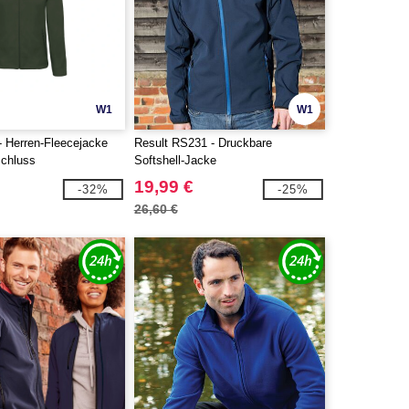
W1
W1
 Herren-Fleecejacke
Result RS231 - Druckbare
schluss
Softshell-Jacke
19,99 €
-32%
-25%
26,60 €