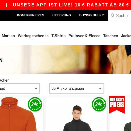
E APP IST LIVE! 10 € RABATT AB 80 € MIT DEM
KONFIGURIEREN
LIEFERUNG
BUYING BULK?
Marken
Werbegeschenke
T-Shirts
Pullover & Fleece
Taschen
Jack
N
jacken