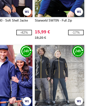
W1
W1
0 - Soft Shell Jacke
Starworld SW70N - Full Zip
15,99 €
-42%
-17%
19,20 €
W1
W1