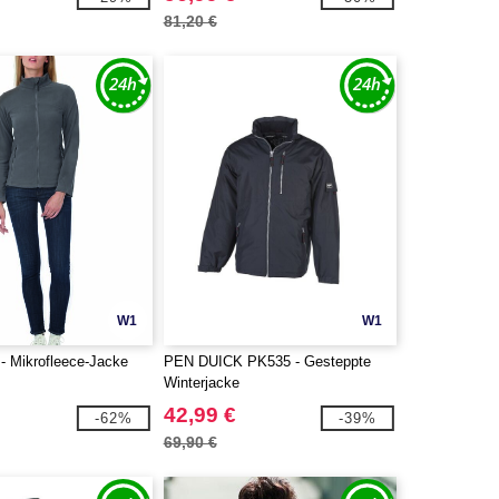
81,20 €
W1
W1
 Mikrofleece-Jacke
PEN DUICK PK535 - Gesteppte
Winterjacke
42,99 €
-62%
-39%
69,90 €