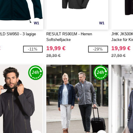
W1
W1
D SW950 - 3 lagige
RESULT RS901M - Herren
JHK JK500K -
Softshelljacke
Jacke für Ki
€
19,99 €
19,99 €
-11%
-29%
28,30 €
27,50 €