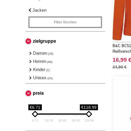
Jacken
Filter löschen
zielgruppe
B&C BC51F
Reißversc
Damen
(18)
16,99 
Herren
(48)
24,90 €
Kinder
(1)
Unisex
(24)
preis
€6.71
€118.99
6.71
34.78
62.85
90.92
118.99