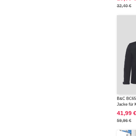
32,40 €
B&C BC651 
Jacke für 
41,99 
59,96 €