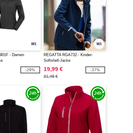
W1
W1
901F - Damen
REGATTA RGA732 - Kinder-
ke
Softshell-Jacke
19,99 €
-29%
-37%
31,49 €