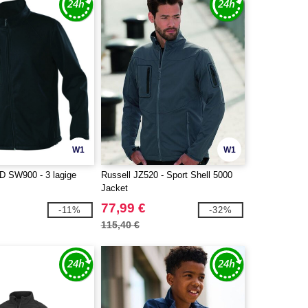
W1
W1
SW900 - 3 lagige
Russell JZ520 - Sport Shell 5000
Jacket
77,99 €
-11%
-32%
115,40 €