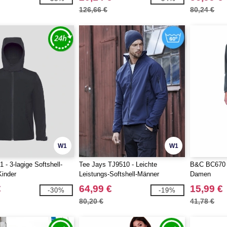
126,66 €
80,24 €
W1
W1
- 3-lagige Softshell-
Tee Jays TJ9510 - Leichte
B&C BC670 -
Kinder
Leistungs-Softshell-Männer
Damen
€
64,99 €
15,99 €
-30%
-19%
80,20 €
41,78 €