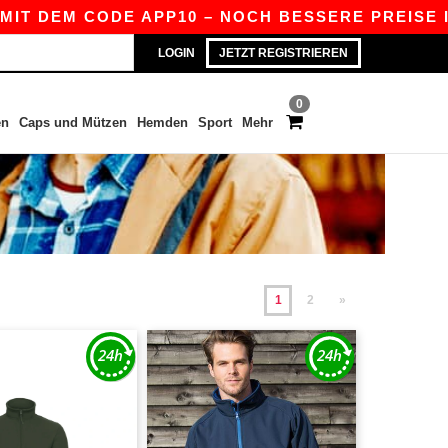
 CODE APP10 – NOCH BESSERE PREISE IN DER APP
LOGIN
JETZT REGISTRIEREN
0
en
Caps und Mützen
Hemden
Sport
Mehr
1
2
»