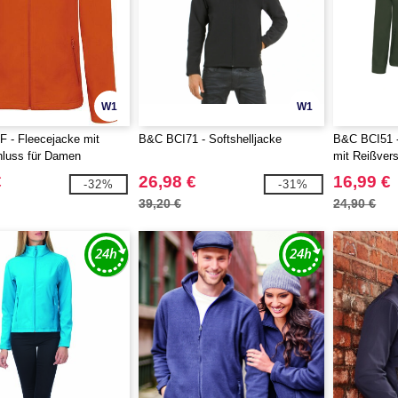
W1
W1
 - Fleecejacke mit
B&C BCI71 - Softshelljacke
B&C BCI51 -
hluss für Damen
mit Reißver
€
26,98 €
16,99 €
-32%
-31%
39,20 €
24,90 €