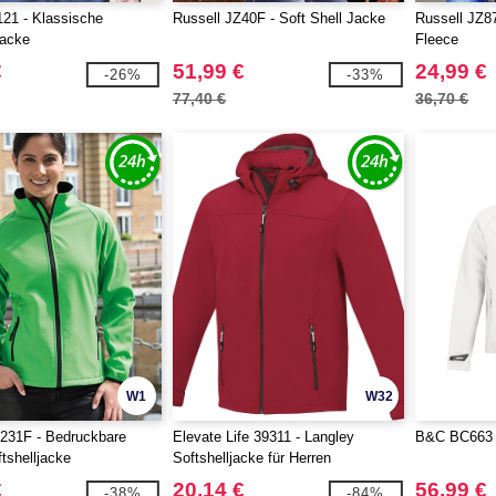
21 - Klassische
Russell JZ40F - Soft Shell Jacke
Russell JZ87
Jacke
Fleece
€
51,99 €
24,99 €
-26%
-33%
77,40 €
36,70 €
W1
W32
31F - Bedruckbare
Elevate Life 39311 - Langley
B&C BC663 -
shelljacke
Softshelljacke für Herren
€
20,14 €
56,99 €
-38%
-84%