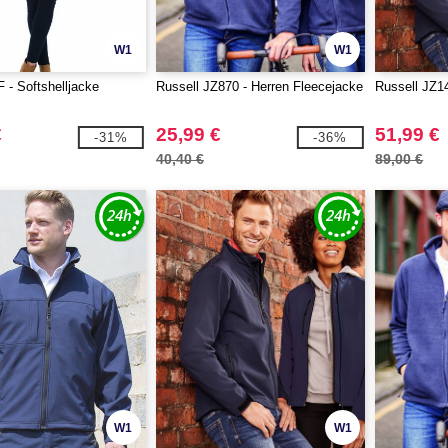
W1
W1
- Softshelljacke
Russell JZ870 - Herren Fleecejacke
Russell JZ14
€
25,99 €
51,99 €
-31%
-36%
40,40 €
89,00 €
W1
W1