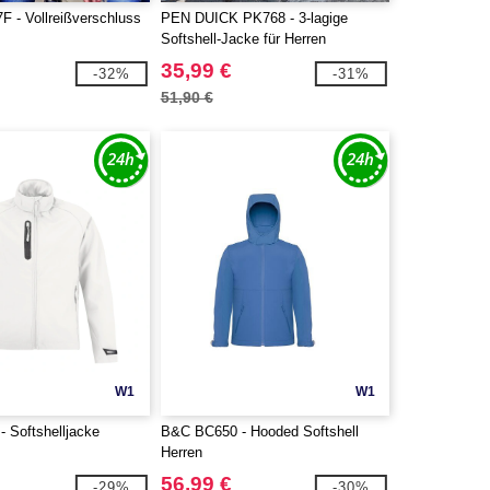
F - Vollreißverschluss
PEN DUICK PK768 - 3-lagige
Softshell-Jacke für Herren
35,99 €
-32%
-31%
51,90 €
W1
W1
 Softshelljacke
B&C BC650 - Hooded Softshell
Herren
56,99 €
-29%
-30%