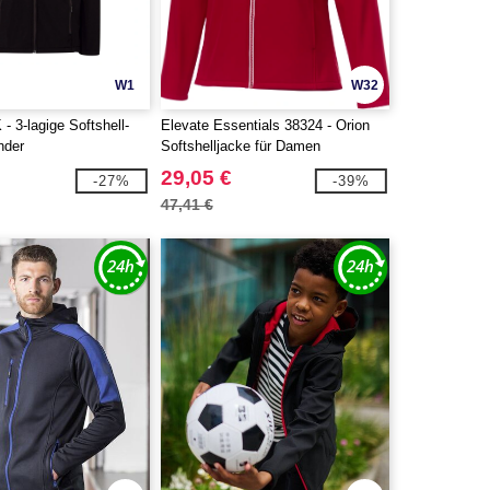
W1
W32
 3-lagige Softshell-
Elevate Essentials 38324 - Orion
nder
Softshelljacke für Damen
29,05 €
-27%
-39%
47,41 €