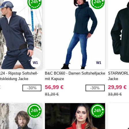
W1
W1
24 - Ripstop Softshell-
B&C BC660 - Damen Softshelljacke
STARWORLD 
itskleidung Jacke
mit Kapuze
Jacke
€
56,99 €
29,99 €
-30%
-30%
81,20 €
33,80 €