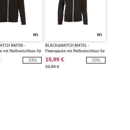
W1
W1
TCH BM700 -
BLACK&MATCH BM701 -
e mit Reißverschluss für
Fleecejacke mit Reißverschluss für
Damen
€
15,99 €
-33%
-33%
23,90 €