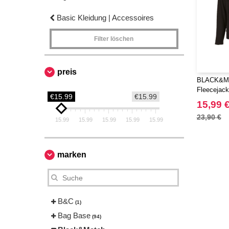
Basic Kleidung | Accessoires
Filter löschen
preis
BLACK&MA
Fleecejack
€15.99
€15.99
Herren
15,99 
23,90 €
15.99
15.99
15.99
15.99
15.99
marken
B&C
(1)
Bag Base
(94)