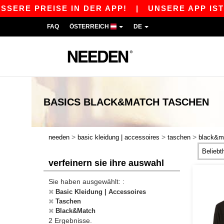
SERE PREISE IN DER APP!
|
UNSERE APP IST LI
FAQ
ÖSTERREICH
DE
BASICS
BLACK&MATCH TASCHEN
>
>
>
needen
basic kleidung | accessoires
taschen
black&m
verfeinern sie ihre auswahl
Sie haben ausgewählt: :
Basic Kleidung | Accessoires
Taschen
Black&Match
2 Ergebnisse.