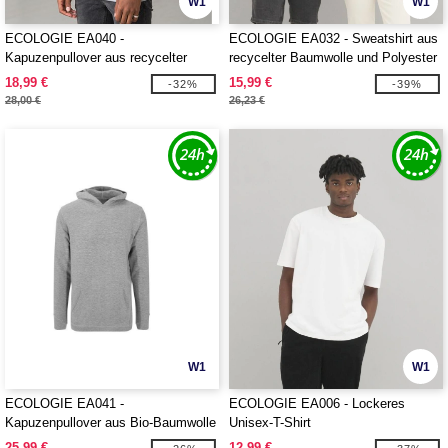
W1
W1
ECOLOGIE EA040 -
ECOLOGIE EA032 - Sweatshirt aus
Kapuzenpullover aus recycelter
recycelter Baumwolle und Polyester
Baumwolle
18,99 €
15,99 €
-32%
-39%
28,00 €
26,23 €
W1
W1
ECOLOGIE EA041 -
ECOLOGIE EA006 - Lockeres
Kapuzenpullover aus Bio-Baumwolle
Unisex-T-Shirt
25,99 €
12,99 €