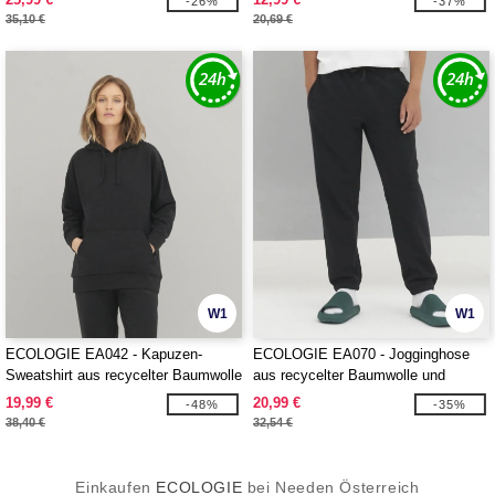
-26%
-37%
35,10 €
20,69 €
W1
W1
ECOLOGIE EA042 - Kapuzen-
ECOLOGIE EA070 - Jogginghose
Sweatshirt aus recycelter Baumwolle
aus recycelter Baumwolle und
und Polyester
Polyester
19,99 €
20,99 €
-48%
-35%
38,40 €
32,54 €
Einkaufen
ECOLOGIE
bei Needen Österreich