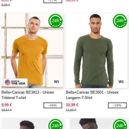
-17%
8,39 €
W1
W1
Bella+Canvas BE3413 - Unisex
Bella+Canvas BE3501 - Unisex
Triblend T-shirt
Langarm-T-Shirt
9,99 €
10,99 €
-49%
-19%
19,54 €
13,50 €