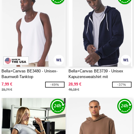
W1
W1
Bella+Canvas BE3480 - Unisex-
Bella+Canvas BE3739 - Unisex
Baumwoll-Tanktop
Kapuzensweatshirt mit
Reißverschluss
7,99 €
28,99 €
-49%
-37%
15,74 €
46,19 €