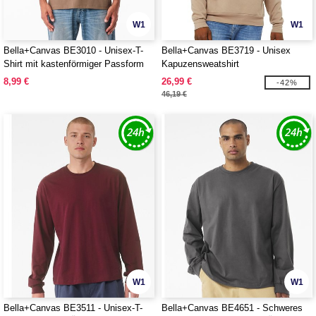
W1
W1
Bella+Canvas BE3010 - Unisex-T-
Bella+Canvas BE3719 - Unisex
Shirt mit kastenförmiger Passform
Kapuzensweatshirt
8,99 €
26,99 €
-42%
46,19 €
W1
W1
Bella+Canvas BE3511 - Unisex-T-
Bella+Canvas BE4651 - Schweres