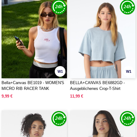
W1
W1
Bella+Canvas BE1019 - WOMEN'S
BELLA+CANVAS BE6882GD -
MICRO RIB RACER TANK
Ausgeblichenes Crop-T-Shirt
9,99 €
11,99 €