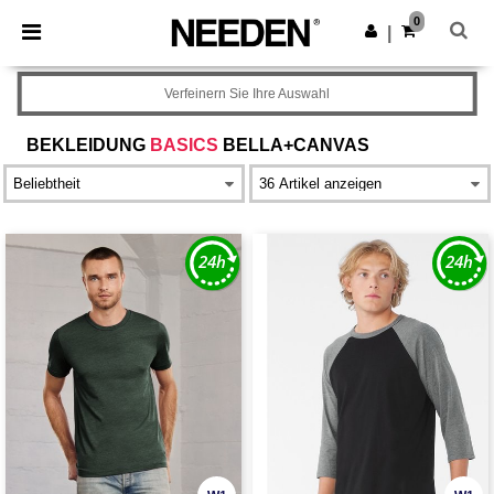
×
Needen App
0
App holen
|
Bessere Preise in der App!
Verfeinern Sie Ihre Auswahl
BEKLEIDUNG
BASICS
BELLA+CANVAS