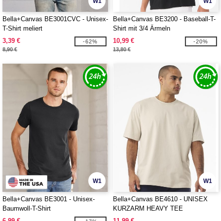
W1
W1
Bella+Canvas BE3001CVC - Unisex-
Bella+Canvas BE3200 - Baseball-T-
T-Shirt meliert
Shirt mit 3/4 Ärmeln
3,39 €
10,99 €
-62%
-20%
8,90 €
13,80 €
W1
W1
Bella+Canvas BE3001 - Unisex-
Bella+Canvas BE4610 - UNISEX
Baumwoll-T-Shirt
KURZARM HEAVY TEE
6,99 €
11,99 €