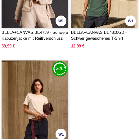
W1
W1
BELLA+CANVAS BE4739 - Schwere
BELLA+CANVAS BE4810GD -
Kapuzenjacke mit Reißverschluss
Schwer gewaschenes T-Shirt
39,99 €
12,99 €
W1