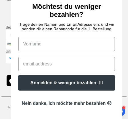
Freitag: 10:00–14:00
Möchtest du weniger
bezahlen?
Trage deinen Namen und Email Adresse ein, und wir
Bezahlung mit
senden dir einen Rabattcode für die 1. Bestellung
Unsere Paketzusteller
Anmelden & weniger bezahlen 👍🏼
Nein danke, ich möchte mehr bezahlen 🙃
Rechtliche Hinweise
-
Datenschutzbestimmungen
-
Bedingungen und Konditionen
-
General Contract Conditions
-
Cookie-Richtlinie
-
Site Map
Copyright 2026
needen.at - Alle Rechte vorbehalten