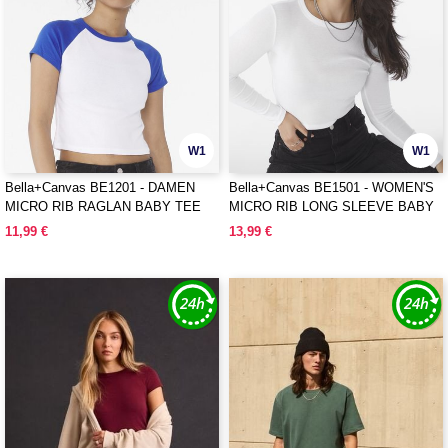
W1
W1
Bella+Canvas BE1201 - DAMEN
Bella+Canvas BE1501 - WOMEN'S
MICRO RIB RAGLAN BABY TEE
MICRO RIB LONG SLEEVE BABY
TEE
11,99 €
13,99 €