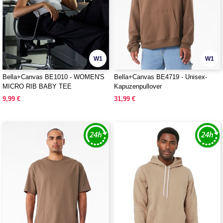
W1
W1
Bella+Canvas BE1010 - WOMEN'S
Bella+Canvas BE4719 - Unisex-
MICRO RIB BABY TEE
Kapuzenpullover
9,99 €
31,99 €