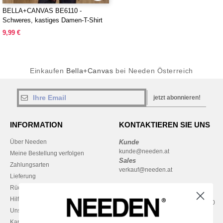
BELLA+CANVAS BE6110 -
Schweres, kastiges Damen-T-Shirt
9,99 €
Einkaufen
Bella+Canvas
bei Needen Österreich
jetzt abonnieren!
INFORMATION
KONTAKTIEREN SIE UNS
Über Needen
Kunde
kunde@needen.at
Meine Bestellung verfolgen
Sales
Zahlungsarten
verkauf@needen.at
Lieferung
Rückerstattungen / Rückgaben
0800 018 026
Hilfe & FAQs
Montag – Donnerstag: 10:00–13:00
Unsere Engagements
& 14:00–17:30
Karriere