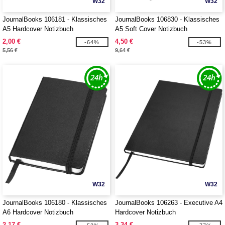
W32
W32
JournalBooks 106181 - Klassisches
JournalBooks 106830 - Klassisches
A5 Hardcover Notizbuch
A5 Soft Cover Notizbuch
2,00 €
4,50 €
-64%
-53%
5,56 €
9,64 €
W32
W32
JournalBooks 106180 - Klassisches
JournalBooks 106263 - Executive A4
A6 Hardcover Notizbuch
Hardcover Notizbuch
2,17 €
3,34 €