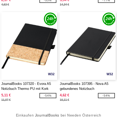
-53%
-77%
4,63 €
14,34 €
W32
W32
JournalBooks 107320 - Evora A5
JournalBooks 107395 - Nova A5
Notizbuch Thermo PU mit Kork
gebundenes Notizbuch
5,11 €
4,62 €
-54%
-54%
11,07 €
10,11 €
Einkaufen
JournalBooks
bei Needen Österreich