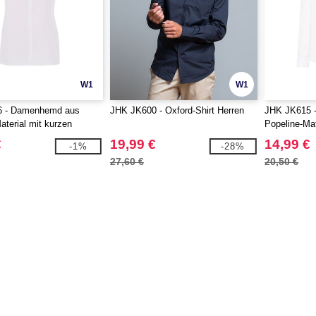
W1
W1
 - Damenhemd aus
JHK JK600 - Oxford-Shirt Herren
JHK JK615 
aterial mit kurzen
Popeline-Mat
€
19,99 €
14,99 €
-1%
-28%
27,60 €
20,50 €