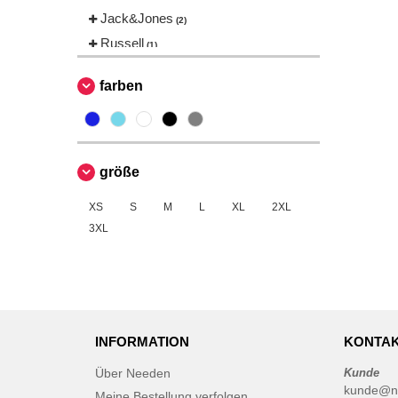
Jack&Jones
(2)
Russell
(1)
Russell Collection
(28)
farben
Tee Jays
(7)
VELILLA
(4)
größe
XS
S
M
L
XL
2XL
3XL
INFORMATION
KONTAK
Über Needen
Kunde
kunde@n
Meine Bestellung verfolgen