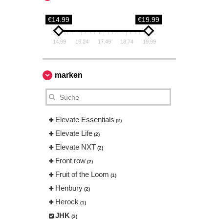
€14.99
€19.99
14.99
16.24
17.49
18.74
19.99
marken
Elevate Essentials
(2)
Elevate Life
(2)
Elevate NXT
(2)
Front row
(2)
Fruit of the Loom
(1)
Henbury
(2)
Herock
(1)
JHK
(3)