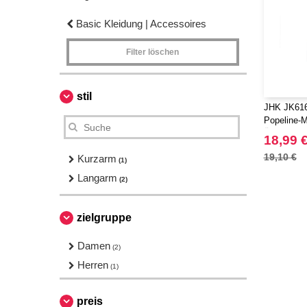
Basic Kleidung | Accessoires
Filter löschen
stil
JHK JK616
Popeline-M
Ärmeln
18,99 
19,10 €
Kurzarm
(1)
Langarm
(2)
zielgruppe
Damen
(2)
Herren
(1)
preis