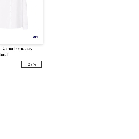
W1
- Damenhemd aus
erial
-27%