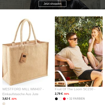
Jetzt shoppen
WESTFORD MILL WM407 -
Fruit Of The Loom SC230 -
Einkaufstasche Aus Jute
2,79 €
-56%
3,62 €
+ 32 FARBEN
-32%