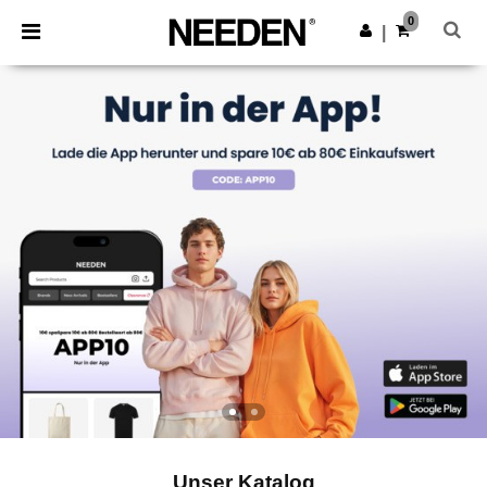
×
Needen App
0
App holen
|
Bessere Preise in der App!
Unser Katalog