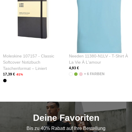
Moleskine 107157 - Classic
Needen 11380-N1LV - T-Shirt À
Softcover Notizbuch
La Vie À L'amour
Taschenformat – Liniert
4,93 €
+ 6 FARBEN
17,39 €
-81%
Deine Favoriten
Bis zu 40% Rabatt auf Ihre Bestellung