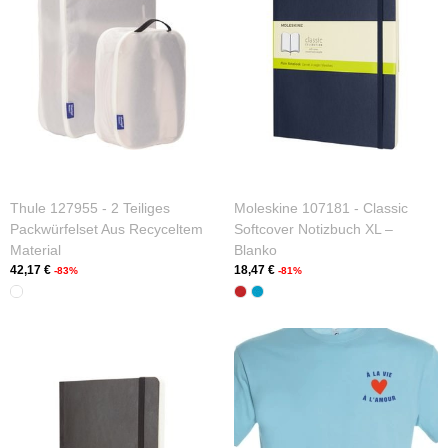
Thule 127955 - 2 Teiliges
Moleskine 107181 - Classic
Packwürfelset Aus Recyceltem
Softcover Notizbuch XL –
Material
Blanko
42,17 €
18,47 €
-83%
-81%