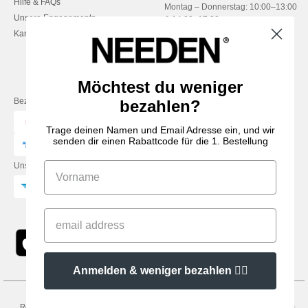
Hilfe & FAQs
Montag – Donnerstag: 10:00–13:00
Unsere Engagements
& 14:00–17:30
Karriere
Freitag: 10:00–14:00
Möchtest du weniger
Bezahlung mit
bezahlen?
Trage deinen Namen und Email Adresse ein, und wir
senden dir einen Rabattcode für die 1. Bestellung
Unsere Paketzusteller
Anmelden & weniger bezahlen 👍🏼
Rechtliche Hinweise
-
Datenschutzbestimmungen
-
Bedingungen und Konditionen
-