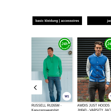
basic kleidung | accessoires
ja
W1
RUSSELL RU265M -
AWDIS JUST HOODS
Kapuzensweatshirt
JH043 - VARSITY JA