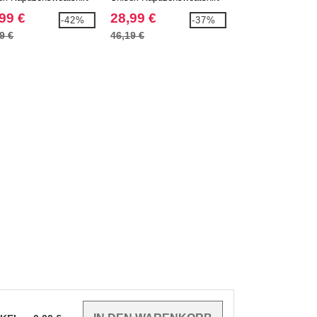
mit Reißverschluss
GÄSTEHANDTU
99 €
28,99 €
3,39 €
-42%
-37%
9 €
46,19 €
6,59 €