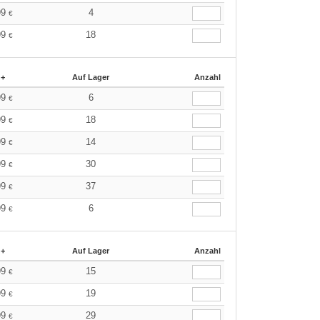
99
4
€
99
18
€
 +
Auf Lager
Anzahl
99
6
€
99
18
€
99
14
€
99
30
€
99
37
€
99
6
€
 +
Auf Lager
Anzahl
99
15
€
99
19
€
99
29
€