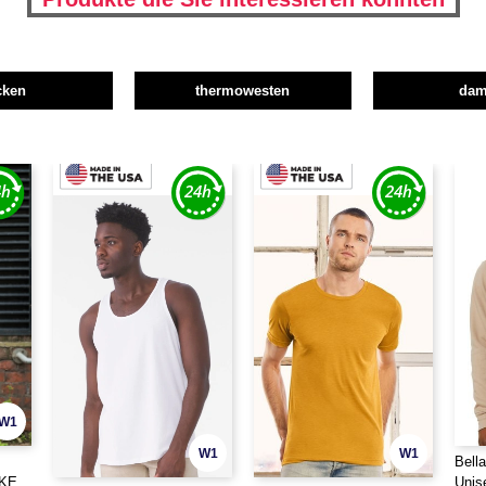
cken
thermowesten
da
W1
W1
W1
Bell
CKE
Unis