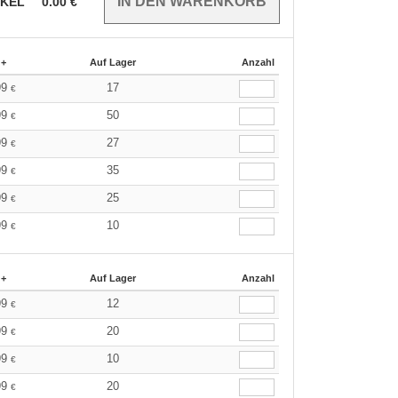
IKEL
0.00
€
 +
Auf Lager
Anzahl
99
17
€
99
50
€
99
27
€
99
35
€
99
25
€
99
10
€
 +
Auf Lager
Anzahl
99
12
€
99
20
€
99
10
€
99
20
€