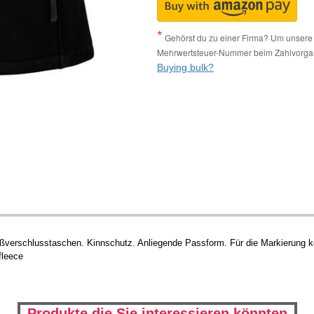
Gehörst du zu einer Firma? Um unsere 
Mehrwertsteuer-Nummer beim Zahlvorga
Buying bulk?
ißverschlusstaschen. Kinnschutz. Anliegende Passform. Für die Markierung ko
fleece
Produkte die Sie interessieren könnten