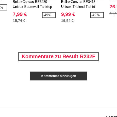
Bella+Canvas BE3480 -
Bella+Canvas BE3413 -
26,
Unisex-Baumwoll-Tanktop
Unisex Triblend T-shirt
2%
46,1
7,99 €
9,99 €
-49%
-49%
15,74 €
19,54 €
Kommentare zu Result R232F
Kommentar hinzufügen