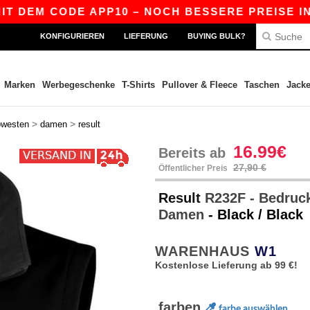
M CODE APP10 – NOCH BESSERE PREISE IN DER AP
KONFIGURIEREN
LIEFERUNG
BUYING BULK?
Marken
Werbegeschenke
T-Shirts
Pullover & Fleece
Taschen
Jack
>
>
owesten
damen
result
16.99€
Bereits ab
27,90 €
Öffentlicher Preis
Result
R232F - Bedruck
Damen
- Black / Black
WARENHAUS
W1
Kostenlose Lieferung ab 99 €!
farben
farbe auswählen