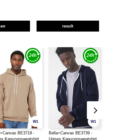
men
result
W1
W1
a+Canvas BE3719 -
Bella+Canvas BE3739 -
Towel city TC016 
ex Kapuzensweatshirt
Unisex Kapuzensweatshirt
MIKROFASER-