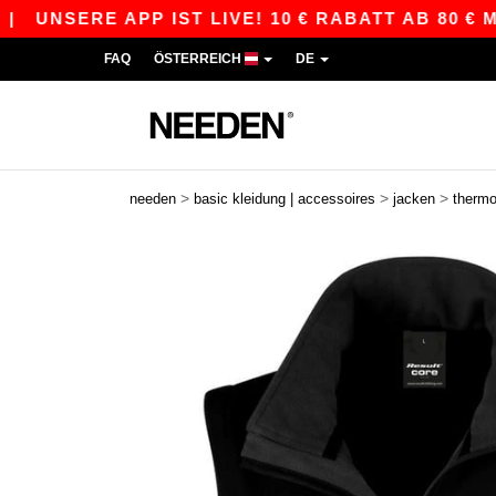
RE APP IST LIVE! 10 € RABATT AB 80 € MIT DE
FAQ
ÖSTERREICH
DE
>
>
>
needen
basic kleidung | accessoires
jacken
therm