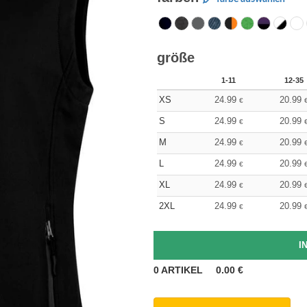
größe
1-11
12-35
XS
24.99
20.99
€
S
24.99
20.99
€
M
24.99
20.99
€
L
24.99
20.99
€
XL
24.99
20.99
€
2XL
24.99
20.99
€
0
ARTIKEL
0.00
€