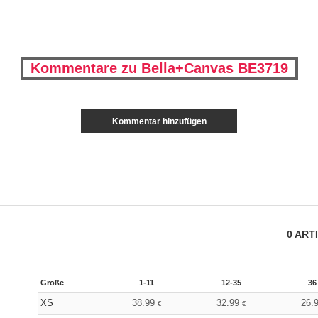
Kommentare zu Bella+Canvas BE3719
Kommentar hinzufügen
0
ART
Größe
1-11
12-35
36
XS
38.99
32.99
26.
€
€