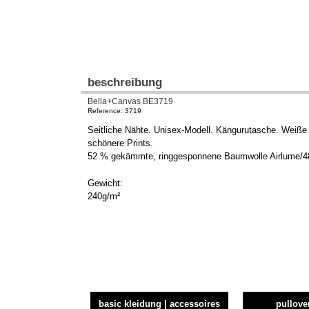
beschreibung
Bella+Canvas BE3719
Reference: 3719
Seitliche Nähte. Unisex-Modell. Kängurutasche. Weiß
schönere Prints.
52 % gekämmte, ringgesponnene Baumwolle Airlume/48
Gewicht:
240g/m²
basic kleidung | accessoires
pullove