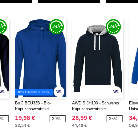
W1
W1
W1
JETZT KOFIGURIEREN!
B&C BCU33B - Bio-
AWDIS JH100 - Schweres
Elev
Kapuzensweatshirt
Kapuzensweatshirt
Unis
19,98 €
28,99 €
34,
4%
-39%
-35%
32,54 €
44,40 €
56,9