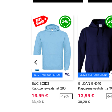
W1
JETZT KOFIGURIEREN!
JETZT KOFIGURIEREN!
B&C BCID3 -
GILDAN GN940 -
Kapuzensweatshirt 280
Kapuzensweatshirt 270
16,99 €
13,99 €
-49%
-5
33,40 €
30,20 €