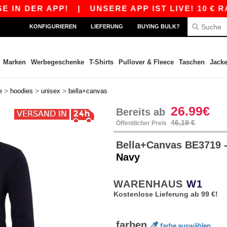
 DER APP!
|
UNSERE APP IST LIVE! 10 € RABA
KONFIGURIEREN
LIEFERUNG
BUYING BULK?
Marken
Werbegeschenke
T-Shirts
Pullover & Fleece
Taschen
Jack
>
>
>
e
hoodies
unisex
bella+canvas
26.99€
Bereits ab
46,19 €
Öffentlicher Preis
Bella+Canvas BE3719 
Navy
WARENHAUS
W1
Kostenlose Lieferung ab 99 €!
farben
farbe auswählen