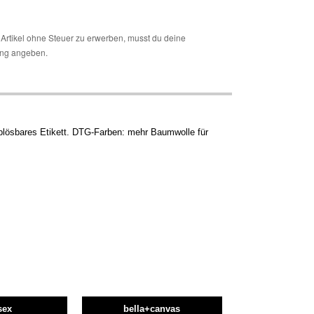
Artikel ohne Steuer zu erwerben, musst du deine
ng angeben.
lösbares Etikett. DTG-Farben: mehr Baumwolle für
sex
bella+canvas