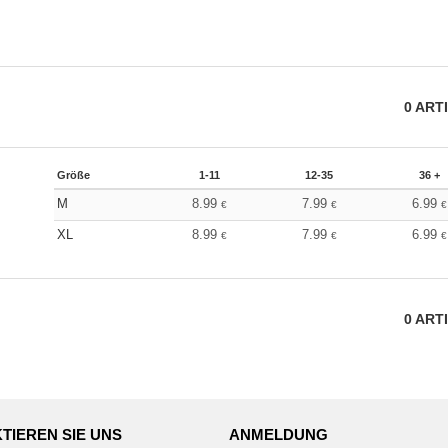
0
ART
Größe
1-11
12-35
36 +
M
8.99
7.99
6.99
€
€
€
XL
8.99
7.99
6.99
€
€
€
0
ART
TIEREN SIE UNS
ANMELDUNG