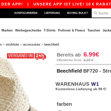
 APP!
|
UNSERE APP IST LIVE! 10 € RABATT A
KONFIGURIEREN
LIEFERUNG
BUYING BULK?
Marken
Werbegeschenke
T-Shirts
Pullover & Fleece
Taschen
Jack
>
>
>
en
strohhüte
accessoires
beechfield
6.99€
Bereits ab
8,20 €
Öffentlicher Preis
Beechfield
BF720 - St
WARENHAUS
W1
Kostenlose Lieferung ab 99 €!
farben