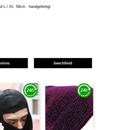
 L / XL: 59cm . handgefertigt
oires
beechfield