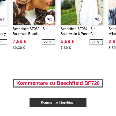
W1
W1
W1
Beechfield BF050 - Bio-
Beechfield BF054 - Bio-
Beec
rsey
Baumwoll Beanie
Baumwolle 6 Panel Cap
Mikr
7,99 €
5,99 €
2,8
1%
-22%
-21%
10,30 €
7,60 €
3,80
Kommentare zu Beechfield BF720
Kommentar hinzufügen