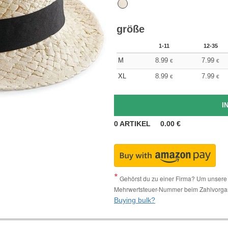
größe
1-11
12-35
M
8.99
7.99
€
€
XL
8.99
7.99
€
€
0
ARTIKEL
0.00
€
Gehörst du zu einer Firma? Um unsere 
Mehrwertsteuer-Nummer beim Zahlvorga
Buying bulk?