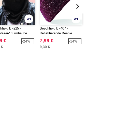
W1
W1
hfield BF225 -
Beechfield BF407 -
Beechfield BF444 
ofaser-Sturmhaube
Reflektierende Beanie
Performance Bean
9 €
7,99 €
4,69 €
-24%
-14%
 €
9,30 €
6,10 €