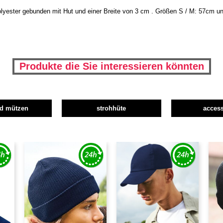
yester gebunden mit Hut und einer Breite von 3 cm . Größen S / M: 57cm und
Produkte die Sie interessieren könnten
nd mützen
strohhüte
access