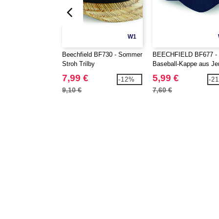
W1
Beechfield BF730 - Sommer
BEECHFIELD BF677 -
Stroh Trilby
Baseball-Kappe aus Je
7,99 €
5,99 €
-12%
-2
9,10 €
7,60 €