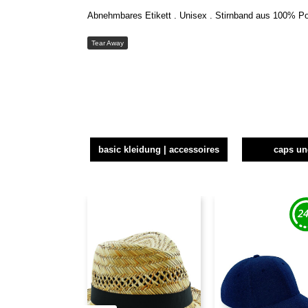
Abnehmbares Etikett . Unisex . Stirnband aus 100% Pol
Tear Away
basic kleidung | accessoires
caps u