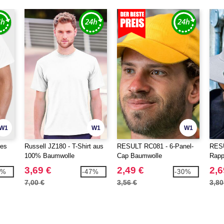
W1
W1
W1
res
Russell JZ180 - T-Shirt aus
RESULT RC081 - 6-Panel-
RESU
100% Baumwolle
Cap Baumwolle
Rapp
3,69 €
2,49 €
2,6
9%
-47%
-30%
7,00 €
3,56 €
3,80