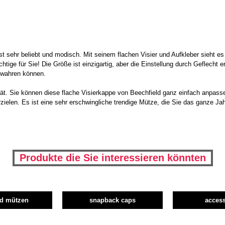
ist sehr beliebt und modisch. Mit seinem flachen Visier und Aufkleber sieht
chtige für Sie! Die Größe ist einzigartig, aber die Einstellung durch Geflecht
bewahren können.
lität. Sie können diese flache Visierkappe von Beechfield ganz einfach anpass
ielen. Es ist eine sehr erschwingliche trendige Mütze, die Sie das ganze Jahr
Produkte die Sie interessieren könnten
nd mützen
snapback caps
access