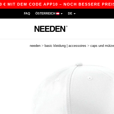
IT DEM CODE APP10 – NOCH BESSERE PREISE IN D
FAQ
ÖSTERREICH
DE
>
>
needen
basic kleidung | accessoires
caps und mütz