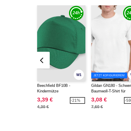
W1
JETZT KOFIGURIEREN!
Beechfield BF10B -
Gildan GN180 - Schwe
Kindermütze
Baumwoll-T-Shirt für
Erwachsene
3,39 €
3,08 €
-21%
-5
4,30 €
7,60 €