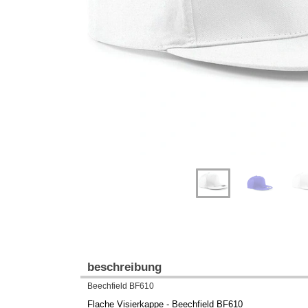
Previous
Next
beschreibung
Beechfield BF610
Flache Visierkappe - Beechfield BF610