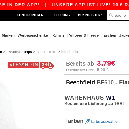
ER APP!
|
UNSERE APP IST LIVE! 10 € RABATT
KONFIGURIEREN
LIEFERUNG
BUYING BULK?
Marken
Werbegeschenke
T-Shirts
Pullover & Fleece
Taschen
Jack
>
>
>
en
snapback caps
accessoires
beechfield
3.79€
Bereits ab
5,20 €
Öffentlicher Preis
Beechfield
BF610 - Fla
WARENHAUS
W1
Kostenlose Lieferung ab 99 €!
farben
farbe auswählen