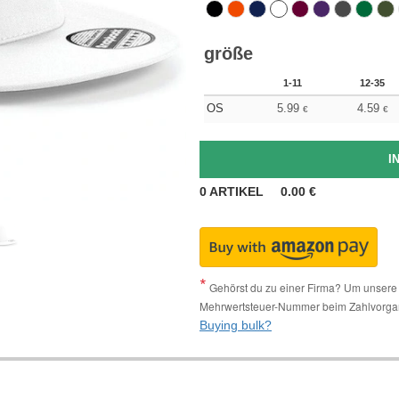
größe
1-11
12-35
OS
5.99
4.59
€
€
0
ARTIKEL
0.00
€
Gehörst du zu einer Firma? Um unsere 
Mehrwertsteuer-Nummer beim Zahlvorga
Buying bulk?