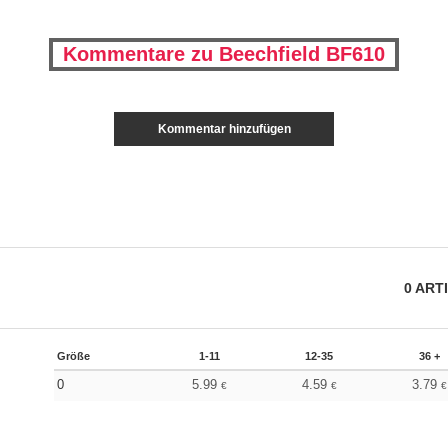
Kommentare zu Beechfield BF610
Kommentar hinzufügen
0
ART
Größe
1-11
12-35
36 +
0
5.99
4.59
3.79
€
€
€