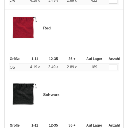
4.19
3.49
2.89
422
OS
€
€
€
Red
Größe
1-11
12-35
36 +
Auf Lager
Anzahl
4.19
3.49
2.89
189
OS
€
€
€
Schwarz
Größe
1-11
12-35
36 +
Auf Lager
Anzahl