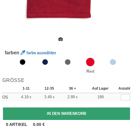
farben
farbe auswählen
Red
GRÖSSE
1-11
12-35
36 +
Auf Lager
Anzahl
4.19
3.49
2.89
189
OS
€
€
€
0
ARTIKEL
0.00
€