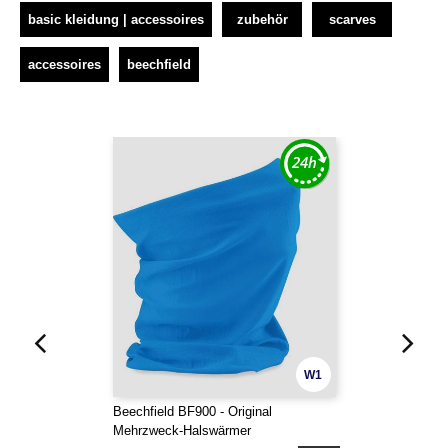
basic kleidung | accessoires
zubehör
scarves
accessoires
beechfield
W1
Beechfield BF900 - Original
Mehrzweck-Halswärmer