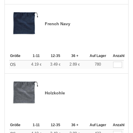
French Navy
Größe
1-11
12-35
36 +
Auf Lager
Anzahl
4.19
3.49
2.89
780
OS
€
€
€
Holzkohle
Größe
1-11
12-35
36 +
Auf Lager
Anzahl