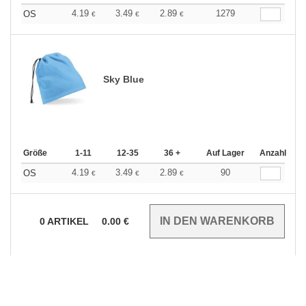
4.19
3.49
2.89
1279
OS
€
€
€
Sky Blue
Größe
1-11
12-35
36 +
Auf Lager
Anzahl
4.19
3.49
2.89
90
OS
€
€
€
0
ARTIKEL
0.00
€