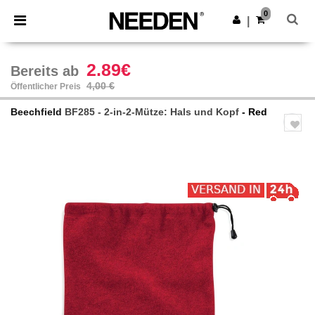
×
Needen App
0
App holen
|
Bessere Preise in der App!
2.89€
Bereits ab
4,00 €
Öffentlicher Preis
Beechfield
BF285 - 2-in-2-Mütze: Hals und Kopf
- Red
Previous
Next