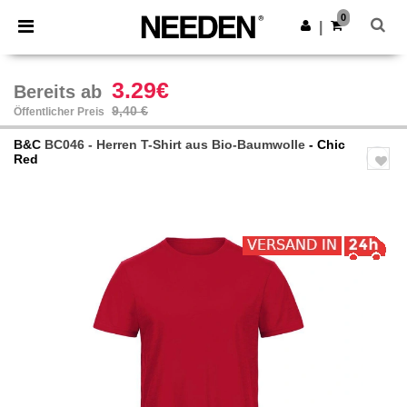
×
Needen App
0
App holen
|
Bessere Preise in der App!
3.29€
Bereits ab
9,40 €
Öffentlicher Preis
B&C
BC046 - Herren T-Shirt aus Bio-Baumwolle
- Chic
Red
Previous
Next