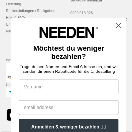
verkauf@needen.at
Lieferung
Rückerstattungen / Rückgaben
0800 018 026
Hilfe & FAQs
Montag – Donnerstag: 10:00–13:00
Unsere Engagements
& 14:00–17:30
Karriere
Freitag: 10:00–14:00
Möchtest du weniger
bezahlen?
Bezahlung mit
Trage deinen Namen und Email Adresse ein, und wir
senden dir einen Rabattcode für die 1. Bestellung
Unsere Paketzusteller
Anmelden & weniger bezahlen 👍🏼