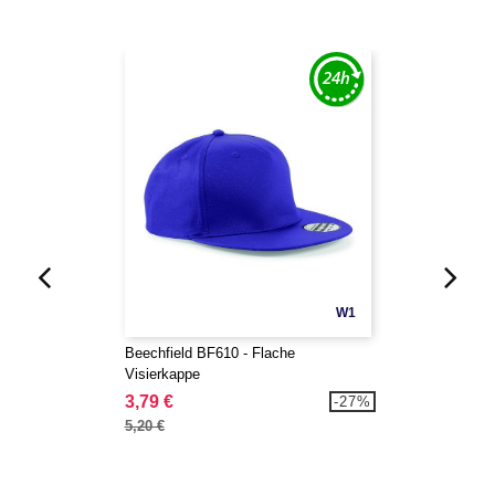
W1
Beechfield BF610 - Flache
Visierkappe
3,79 €
-27%
5,20 €