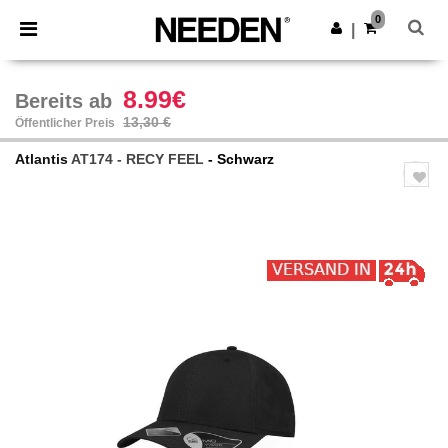
×
Needen App
0
App holen
|
Bessere Preise in der App!
8.99€
Bereits ab
13,30 €
Öffentlicher Preis
Atlantis
AT174 - RECY FEEL
- Schwarz
Previous
Next