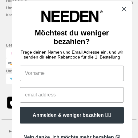
Hilfe & FAQs
Montag – Donnerstag: 10:00–13:00
Unsere Engagements
& 14:00–17:30
Karriere
Freitag: 10:00–14:00
Möchtest du weniger
bezahlen?
Bezahlung mit
Trage deinen Namen und Email Adresse ein, und wir
senden dir einen Rabattcode für die 1. Bestellung
Unsere Paketzusteller
Anmelden & weniger bezahlen 👍🏼
Rechtliche Hinweise
-
Datenschutzbestimmungen
-
Bedingungen und Konditionen
-
General Contract Conditions
-
Cookie-Richtlinie
-
Site Map
Copyright 2026
Nein danke, ich möchte mehr bezahlen 🙃