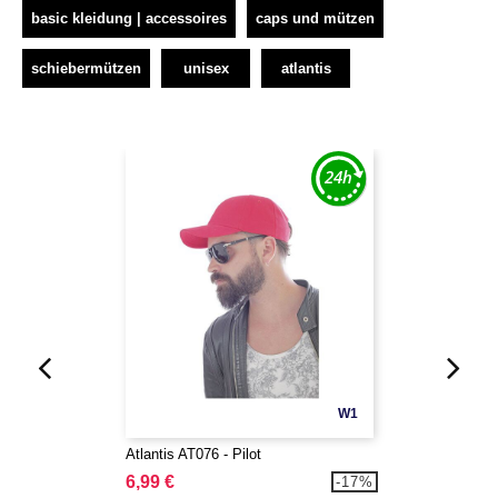
basic kleidung | accessoires
caps und mützen
schiebermützen
unisex
atlantis
W1
Atlantis AT076 - Pilot
6,99 €
-17%