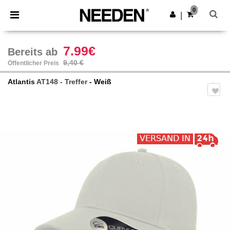
×
Needen App
0
App holen
|
Bessere Preise in der App!
7.99€
Bereits ab
9,40 €
Öffentlicher Preis
Atlantis
AT148 - Treffer
- Weiß
Previous
Next