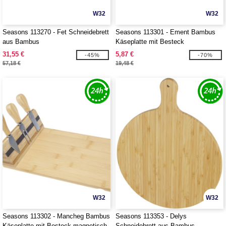
W32
W32
Seasons 113270 - Fet Schneidebrett
Seasons 113301 - Ement Bambus
aus Bambus
Käseplatte mit Besteck
31,55 €
5,87 €
-45%
-70%
57,18 €
19,48 €
W32
W32
Seasons 113302 - Mancheg Bambus
Seasons 113353 - Delys
Käseplatte mit Besteck magnetisch
Schneidebrett aus Bambus