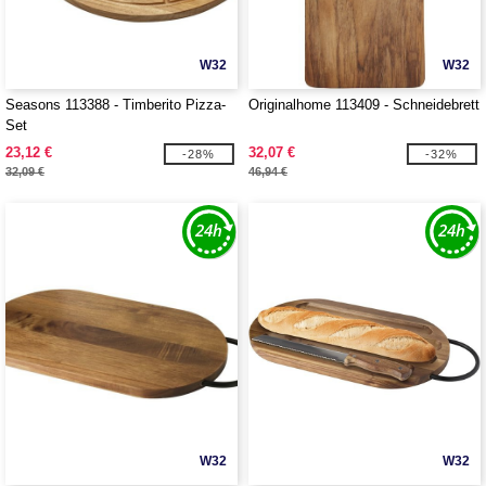
W32
W32
Seasons 113388 - Timberito Pizza-
Originalhome 113409 - Schneidebrett
Set
23,12 €
32,07 €
-28%
-32%
32,09 €
46,94 €
W32
W32