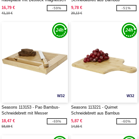
16,79 €
9,78 €
-59%
-51%
41,10 €
20,13 €
W32
W32
Seasons 113153 - Pao Bambus-
Seasons 113221 - Quimet
Schneidebrett mit Messer
Schneidebrett aus Bambus
18,47 €
5,87 €
-69%
-60%
58,69 €
14,55 €