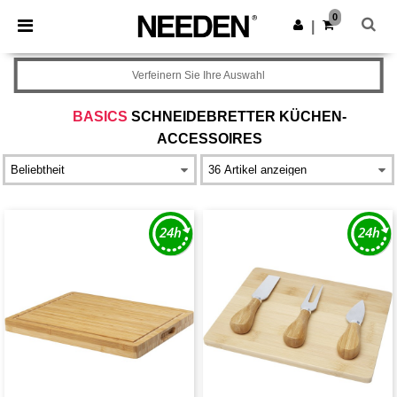
×
Needen App
0
App holen
|
Bessere Preise in der App!
Verfeinern Sie Ihre Auswahl
BASICS
SCHNEIDEBRETTER KÜCHEN-
ACCESSOIRES