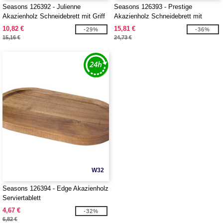
Seasons 126392 - Julienne
Seasons 126393 - Prestige
Akazienholz Schneidebrett mit Griff
Akazienholz Schneidebrett mit
Brotmesser
10,82 €
15,81 €
-29%
-36%
15,16 €
24,73 €
W32
Seasons 126394 - Edge Akazienholz
Serviertablett
4,67 €
-32%
6,82 €