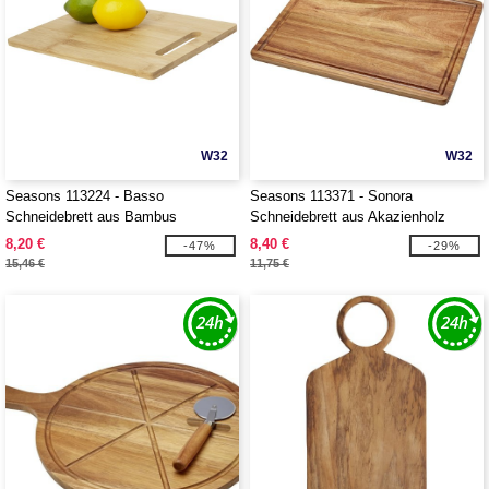
W32
W32
Seasons 113224 - Basso
Seasons 113371 - Sonora
Schneidebrett aus Bambus
Schneidebrett aus Akazienholz
8,20 €
8,40 €
-47%
-29%
15,46 €
11,75 €