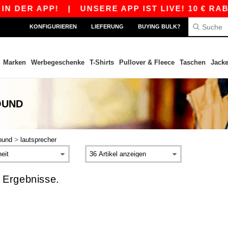
N DER APP!
|
UNSERE APP IST LIVE! 10 € RAB
KONFIGURIEREN
LIEFERUNG
BUYING BULK?
Marken
Werbegeschenke
T-Shirts
Pullover & Fleece
Taschen
Jack
OUND
>
ound
lautsprecher
 Ergebnisse.