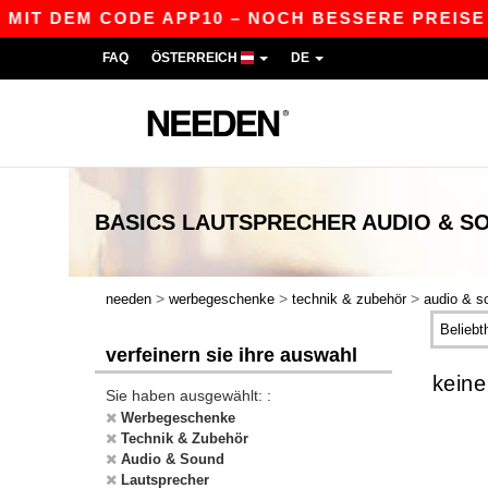
 MIT DEM CODE APP10 – NOCH BESSERE PREISE I
FAQ
ÖSTERREICH
DE
BASICS
LAUTSPRECHER AUDIO & S
>
>
>
needen
werbegeschenke
technik & zubehör
audio & s
verfeinern sie ihre auswahl
keine
Sie haben ausgewählt: :
Werbegeschenke
Technik & Zubehör
Audio & Sound
Lautsprecher