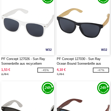
W32
W32
PF Concept 127026 - Sun Ray
PF Concept 127030 - Sun Ray
Sonnenbrille aus recyceltem
Ocean Bound Sonnenbrille aus
Kunststoff
Kunststoff und Bambus
1,53 €
4,10 €
-45%
-47%
2,79 €
7,78 €