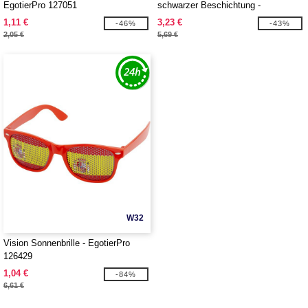
EgotierPro 127051
schwarzer Beschichtung -
EgotierPro 127054
1,11 €
3,23 €
-46%
-43%
2,05 €
5,69 €
W32
Vision Sonnenbrille - EgotierPro
126429
1,04 €
-84%
6,61 €