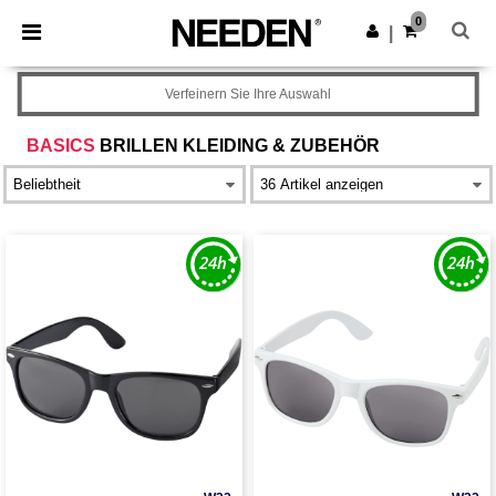
×
Needen App
0
App holen
|
Bessere Preise in der App!
Verfeinern Sie Ihre Auswahl
BASICS
BRILLEN KLEIDING & ZUBEHÖR