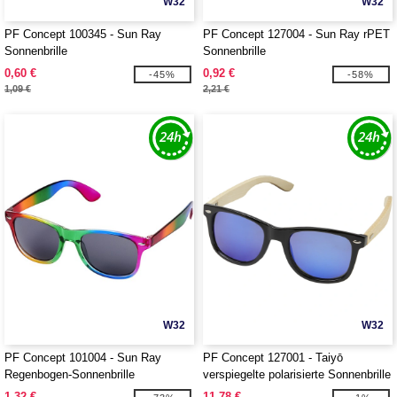
W32
W32
PF Concept 100345 - Sun Ray
PF Concept 127004 - Sun Ray rPET
Sonnenbrille
Sonnenbrille
0,60 €
0,92 €
-45%
-58%
1,09 €
2,21 €
W32
W32
PF Concept 101004 - Sun Ray
PF Concept 127001 - Taiyō
Regenbogen-Sonnenbrille
verspiegelte polarisierte Sonnenbrille
aus rPET/Bambus in Geschenkbox
1,32 €
11,78 €