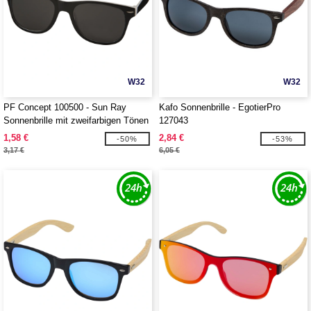
W32
W32
PF Concept 100500 - Sun Ray
Kafo Sonnenbrille - EgotierPro
Sonnenbrille mit zweifarbigen Tönen
127043
1,58 €
2,84 €
-50%
-53%
3,17 €
6,05 €