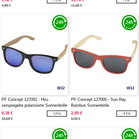
-73%
-1%
4,98 €
11,85 €
W32
W32
PF Concept 127002 - Hiru
PF Concept 127005 - Sun Ray
verspiegelte polarisierte Sonnenbrille
Bambus Sonnenbrille
aus rPET/Holz in Geschenkbox
8,38 €
2,89 €
-55%
-43%
18,59 €
5,06 €