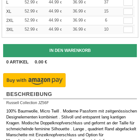
52.99
44.99
36.99
37
L
€
€
€
52.99
44.99
36.99
15
XL
€
€
€
52.99
44.99
36.99
6
2XL
€
€
€
52.99
44.99
36.99
10
3XL
€
€
€
0
ARTIKEL
0.00
€
BESCHREIBUNG
Russell Collection JZ56F
100% Baumwolle, Micro Twill . Moderne Passform mit zeitgenössischen
Designelementen kombiniert . Stilvoll und entspannt lang kantigen
Kragen. Modische Doppelknopfverschluss und geformt an der Taille für
schmeichelnde feminine Silhouette . Lange , quadriert Rand abgefackelt
Manschette mit Einzelknopfverschluss und Option für