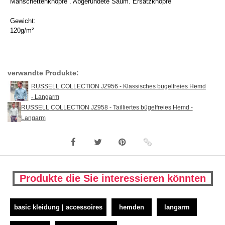
Manschettenknöpfe . Abgerundete Saum. Ersatzknöpfe
Gewicht:
120g/m²
verwandte Produkte:
RUSSELL COLLECTION JZ956 - Klassisches bügelfreies Hemd
- Langarm
RUSSELL COLLECTION JZ958 - Tailliertes bügelfreies Hemd -
Langarm
Produkte die Sie interessieren könnten
basic kleidung | accessoires
hemden
langarm