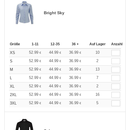
Bright Sky
Größe
1-11
12-35
36 +
Auf Lager
Anzahl
52.99
44.99
36.99
10
XS
€
€
€
52.99
44.99
36.99
2
S
€
€
€
52.99
44.99
36.99
13
M
€
€
€
52.99
44.99
36.99
7
L
€
€
€
52.99
44.99
36.99
2
XL
€
€
€
52.99
44.99
36.99
16
2XL
€
€
€
52.99
44.99
36.99
5
3XL
€
€
€