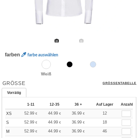
farben
farbe auswählen
Weiß
GRÖSSE
GRÖSSENTABELLE
Vorrätig
1-11
12-35
36 +
Auf Lager
Anzahl
52.99
44.99
36.99
12
XS
€
€
€
52.99
44.99
36.99
18
S
€
€
€
52.99
44.99
36.99
46
M
€
€
€