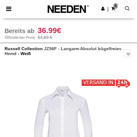
×
Needen App
0
App holen
|
Bessere Preise in der App!
36.99€
Bereits ab
54,60 €
Öffentlicher Preis
Russell Collection
JZ56F - Langarm Absolut bügelfreies
Hemd
- Weiß
Previous
Next