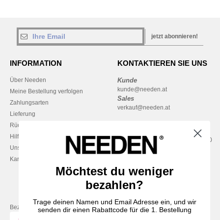
jetzt abonnieren!
INFORMATION
KONTAKTIEREN SIE UNS
Über Needen
Kunde
kunde@needen.at
Meine Bestellung verfolgen
Sales
Zahlungsarten
verkauf@needen.at
Lieferung
Rückerstattungen / Rückgaben
0800 018 026
Hilfe & FAQs
Montag – Donnerstag: 10:00–13:00
Unsere Engagements
& 14:00–17:30
Karriere
Freitag: 10:00–14:00
Möchtest du weniger
bezahlen?
Trage deinen Namen und Email Adresse ein, und wir
Bezahlung mit
senden dir einen Rabattcode für die 1. Bestellung