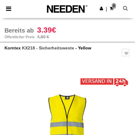
×
Needen App
0
App holen
|
Bessere Preise in der App!
3.39€
Bereits ab
4,90 €
Öffentlicher Preis
Korntex
KX218 - Sicherheitsweste
- Yellow
Previous
Next