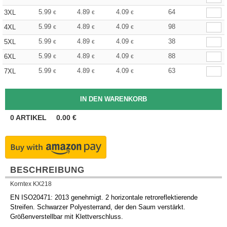
5.99
4.89
4.09
64
3XL
€
€
€
5.99
4.89
4.09
98
4XL
€
€
€
5.99
4.89
4.09
38
5XL
€
€
€
5.99
4.89
4.09
88
6XL
€
€
€
5.99
4.89
4.09
63
7XL
€
€
€
0
ARTIKEL
0.00
€
BESCHREIBUNG
Korntex KX218
EN ISO20471: 2013 genehmigt. 2 horizontale retroreflektierende
Streifen. Schwarzer Polyesterrand, der den Saum verstärkt.
Größenverstellbar mit Klettverschluss.