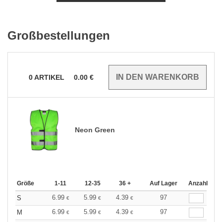
Großbestellungen
0
ARTIKEL
0.00
€
Neon Green
Größe
1-11
12-35
36 +
Auf Lager
Anzahl
6.99
5.99
4.39
97
S
€
€
€
6.99
5.99
4.39
97
M
€
€
€