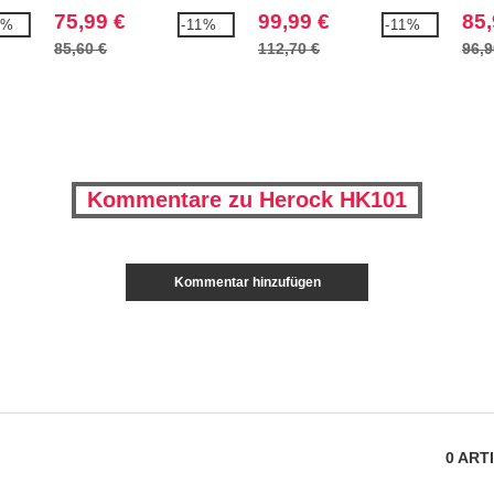
dehnbare Hose
75,99 €
99,99 €
85,
2%
-11%
-11%
85,60 €
112,70 €
96,9
Kommentare zu Herock HK101
Kommentar hinzufügen
0
ART