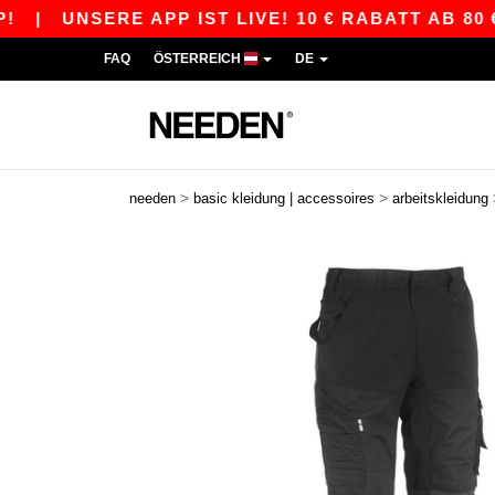
NSERE APP IST LIVE! 10 € RABATT AB 80 € MIT
FAQ
ÖSTERREICH
DE
>
>
needen
basic kleidung | accessoires
arbeitskleidung