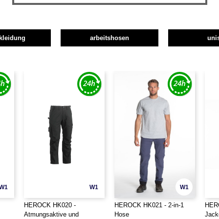
skleidung
arbeitshosen
uni
W1
W1
W1
HEROCK HK020 -
HEROCK HK021 - 2-in-1
HERO
Atmungsaktive und
Hose
Jack