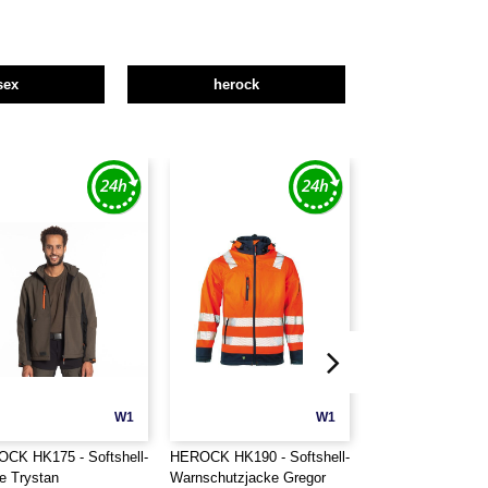
sex
herock
W1
W1
CK HK175 - Softshell-
HEROCK HK190 - Softshell-
HEROCK HK850 -
e Trystan
Warnschutzjacke Gregor
Sweatshirt mit Fle