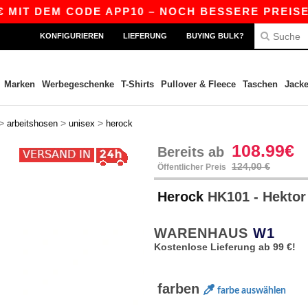
 DEM CODE APP10 – NOCH BESSERE PREISE IN DE
KONFIGURIEREN
LIEFERUNG
BUYING BULK?
Marken
Werbegeschenke
T-Shirts
Pullover & Fleece
Taschen
Jack
>
>
>
arbeitshosen
unisex
herock
108.99€
Bereits ab
124,00 €
Öffentlicher Preis
Herock
HK101 - Hekto
WARENHAUS
W1
Kostenlose Lieferung ab 99 €!
farben
farbe auswählen