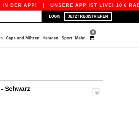
R APP!
|
UNSERE APP IST LIVE! 10 € RABATT A
LOGIN
JETZT REGISTRIEREN
0
en
Caps und Mützen
Hemden
Sport
Mehr
r
- Schwarz