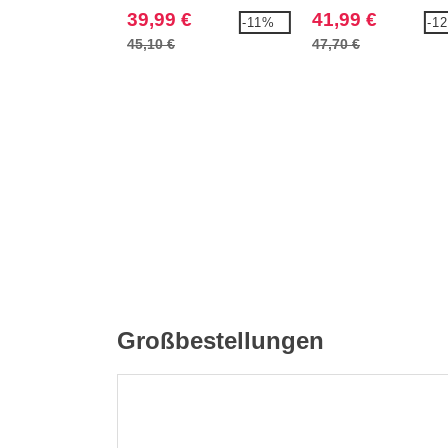
Kostümhose
39,99 €
41,99 €
-11%
-1
45,10 €
47,70 €
Großbestellungen