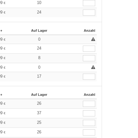
99
10
€
99
24
€
 +
Auf Lager
Anzahl
99
0
€
99
24
€
99
8
€
99
0
€
99
17
€
 +
Auf Lager
Anzahl
99
26
€
99
37
€
99
25
€
99
26
€