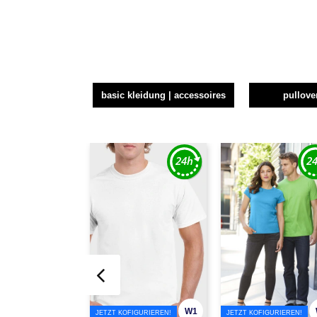
basic kleidung | accessoires
pullove
W1
JETZT KOFIGURIEREN!
JETZT KOFIGURIEREN!