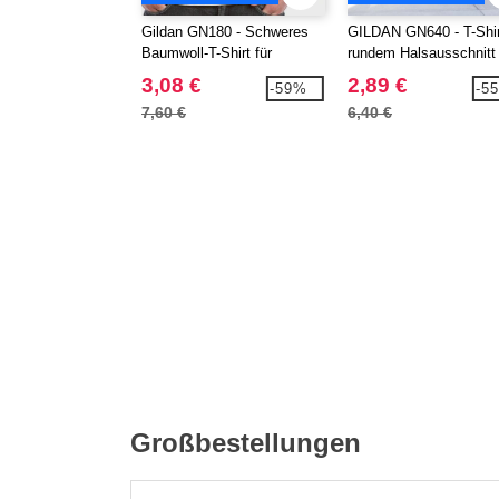
Gildan GN180 - Schweres
GILDAN GN640 - T-Shir
Baumwoll-T-Shirt für
rundem Halsausschnitt
Erwachsene
3,08 €
2,89 €
-59%
-5
7,60 €
6,40 €
Großbestellungen