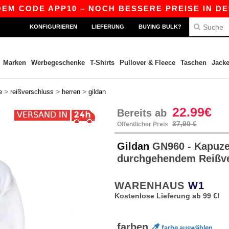
ODE APP10 – NOCH BESSERE PREISE IN DER APP!
KONFIGURIEREN
LIEFERUNG
BUYING BULK?
Marken
Werbegeschenke
T-Shirts
Pullover & Fleece
Taschen
Jack
>
>
>
e
reißverschluss
herren
gildan
22.99€
Bereits ab
37,90 €
Öffentlicher Preis
Gildan
GN960 - Kapuze
durchgehendem Reißv
WARENHAUS
W1
Kostenlose Lieferung ab 99 €!
farben
farbe auswählen