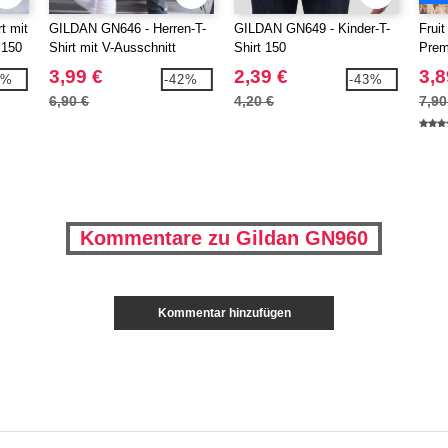
t mit
GILDAN GN646 - Herren-T-
GILDAN GN649 - Kinder-T-
Frui
 150
Shirt mit V-Ausschnitt
Shirt 150
Prem
3,99 €
2,39 €
3,8
5%
-42%
-43%
6,90 €
4,20 €
7,90
Kommentare zu Gildan GN960
Kommentar hinzufügen