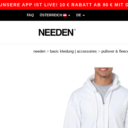
APP IST LIVE! 10 € RABATT AB 80 € MIT DEM C
FAQ
ÖSTERREICH
DE
>
>
needen
basic kleidung | accessoires
pullover & fleec