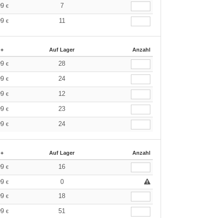
99
7
€
99
11
€
 +
Auf Lager
Anzahl
99
28
€
99
24
€
99
12
€
99
23
€
99
24
€
 +
Auf Lager
Anzahl
99
16
€
99
0
€
99
18
€
99
51
€