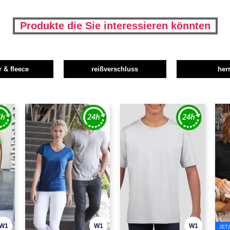
Produkte die Sie interessieren könnten
r & fleece
reißverschluss
her
W1
W1
W1
JET