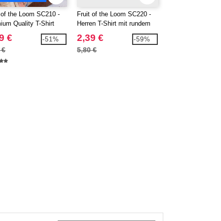
t of the Loom SC210 -
Fruit of the Loom SC220 -
Fruit of the Loom
ium Quality T-Shirt
Herren T-Shirt mit rundem
Baseball-T-Shirt
Hals
9 €
2,39 €
5,99 €
-51%
-59%
 €
5,80 €
7,70 €