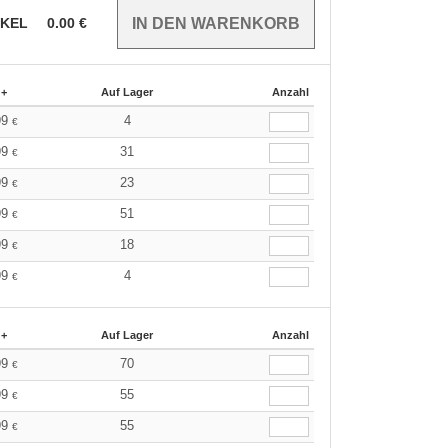
IKEL
0.00
€
 +
Auf Lager
Anzahl
99
4
€
99
31
€
99
23
€
99
51
€
99
18
€
99
4
€
 +
Auf Lager
Anzahl
99
70
€
99
55
€
99
55
€