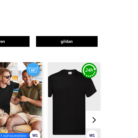
ren
gildan
W1
W1
ZT KOFIGURIEREN!