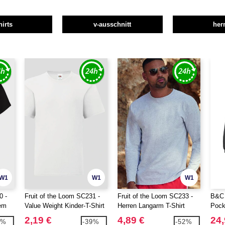
hirts
v-ausschnitt
her
W1
W1
W1
0 -
Fruit of the Loom SC231 -
Fruit of the Loom SC233 -
B&C 
dem
Value Weight Kinder-T-Shirt
Herren Langarm T-Shirt
Pock
100% Baumwolle
Baum
2,19 €
4,89 €
24,
9%
-39%
-52%