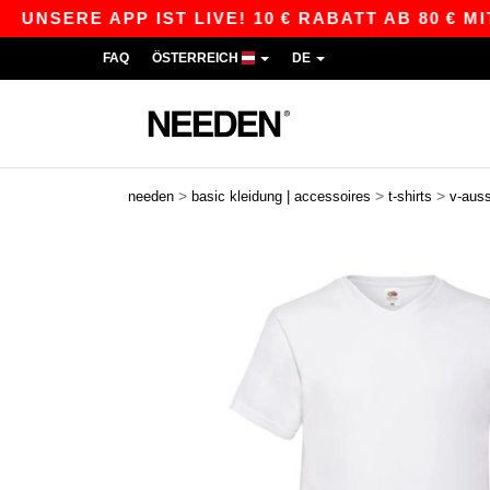
RE APP IST LIVE! 10 € RABATT AB 80 € MIT DE
FAQ
ÖSTERREICH
DE
>
>
>
needen
basic kleidung | accessoires
t-shirts
v-auss