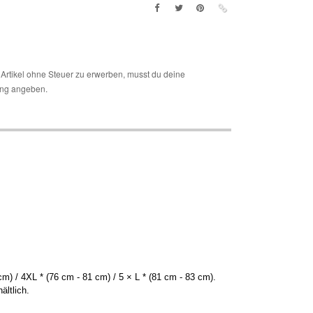
Artikel ohne Steuer zu erwerben, musst du deine
ng angeben.
m) / 4XL * (76 cm - 81 cm) / 5 × L * (81 cm - 83 cm).
ltlich.