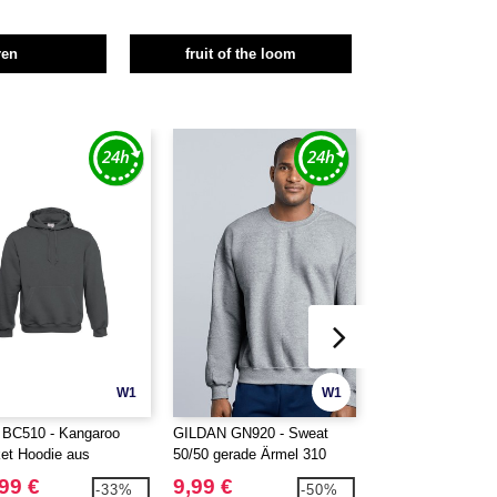
ren
fruit of the loom
W1
W1
JETZT KOFIGURIERE
BC510 - Kangaroo
GILDAN GN920 - Sweat
FRUIT OF THE 
et Hoodie aus
50/50 gerade Ärmel 310
SC270 - Kapuzens
wolle für Herren
280
99 €
9,99 €
13,99 €
-33%
-50%