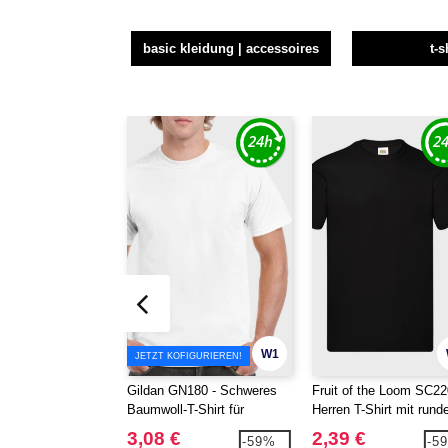
basic kleidung | accessoires
t-s
W1
JETZT KOFIGURIEREN!
Gildan GN180 - Schweres
Fruit of the Loom SC22
Baumwoll-T-Shirt für
Herren T-Shirt mit run
Erwachsene
Hals
3,08 €
2,39 €
-59%
-5