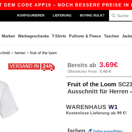
M CODE APP10 – NOCH BESSERE PREISE IN DER AP
KONFIGURIEREN
LIEFERUNG
BUYING BULK?
Marken
Werbegeschenke
T-Shirts
Pullover & Fleece
Taschen
Jack
>
>
chnitt
herren
fruit of the loom
3.69€
Bereits ab
7,40 €
Öffentlicher Preis
Fruit of the Loom
SC234
Ausschnitt für Herren
WARENHAUS
W1
Kostenlose Lieferung ab 99 €!
farben
farbe auswählen