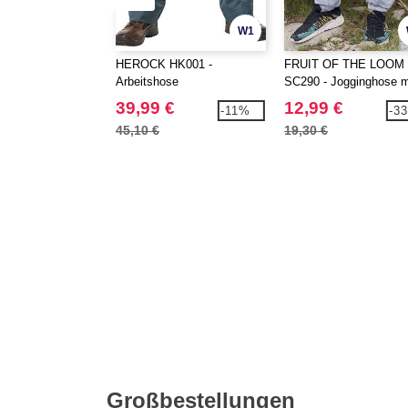
W1
HEROCK HK001 -
FRUIT OF THE LOOM
Arbeitshose
SC290 - Jogginghose m
elastischem Beinabsch
39,99 €
12,99 €
-11%
-3
45,10 €
19,30 €
Großbestellungen