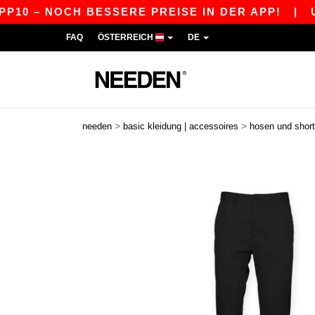
0 – NOCH BESSERE PREISE IN DER APP!
|
UNSER
FAQ
ÖSTERREICH
DE
>
>
needen
basic kleidung | accessoires
hosen und shor