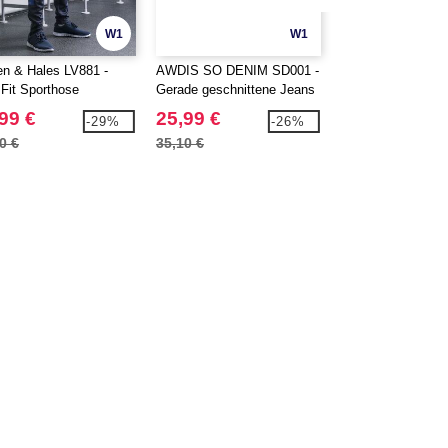
W1
W1
en & Hales LV881 -
AWDIS SO DENIM SD001 -
AWDIS SO DENIM
 Fit Sporthose
Gerade geschnittene Jeans
Schlank geschnit
Leo
Max
99 €
25,99 €
25,99 €
-29%
-26%
0 €
35,10 €
35,10 €