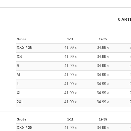
0
ART
Größe
1-11
12-35
XXS / 38
41.99
34.99
€
€
XS
41.99
34.99
€
€
S
41.99
34.99
€
€
M
41.99
34.99
€
€
L
41.99
34.99
€
€
XL
41.99
34.99
€
€
2XL
41.99
34.99
€
€
Größe
1-11
12-35
XXS / 38
41.99
34.99
€
€