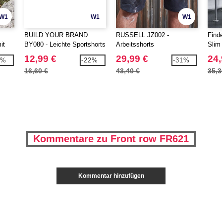
W1
W1
W1
BUILD YOUR BRAND
RUSSELL JZ002 -
Find
it
BY080 - Leichte Sportshorts
Arbeitsshorts
Slim
luss
12,99 €
29,99 €
24,
3%
-22%
-31%
16,60 €
43,40 €
35,3
Kommentare zu Front row FR621
Kommentar hinzufügen