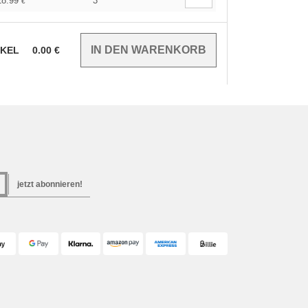
28.99
3
€
IKEL
0.00
€
jetzt abonnieren!