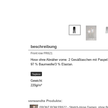
beschreibung
Front row FR621
Hose ohne Abnäher vorne. 2 Gesäßtaschen mit Paspel. 
97 % Baumwolle/3 % Elastan.
Tagless
Gewicht:
220g/m²
verwandte Produkte:
FRONT ROW FR622 - Stretch-Hose Damen, ohne Bu