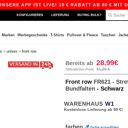
E APP IST LIVE! 10 € RABATT AB 80 € MIT DEM
KONFIGURIEREN
LIEFERUNG
BUYING BULK?
Marken
Werbegeschenke
T-Shirts
Pullover & Fleece
Taschen
Jack
>
>
ts
unisex
front row
28.99€
Bereits ab
41,20 €
Öffentlicher Preis
Front row
FR621 - Stre
Bundfalten
- Schwarz
WARENHAUS
W1
Kostenlose Lieferung ab 99 €!
farben
farbe auswählen