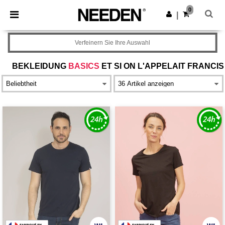
×
Needen App
0
App holen
|
Bessere Preise in der App!
Verfeinern Sie Ihre Auswahl
BEKLEIDUNG
BASICS
ET SI ON L'APPELAIT FRANCIS