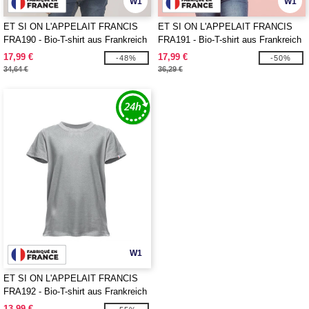
W1
W1
ET SI ON L'APPELAIT FRANCIS
ET SI ON L'APPELAIT FRANCIS
FRA190 - Bio-T-shirt aus Frankreich
FRA191 - Bio-T-shirt aus Frankreich
für Herren
für Damen
17,99 €
17,99 €
-48%
-50%
34,64 €
36,29 €
W1
ET SI ON L'APPELAIT FRANCIS
FRA192 - Bio-T-shirt aus Frankreich
für Kinder
13,99 €