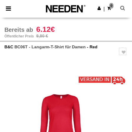
×
Needen App
0
App holen
|
Bessere Preise in der App!
6.12€
Bereits ab
9,80 €
Öffentlicher Preis
B&C
BC06T - Langarm-T-Shirt für Damen
- Red
Previous
Next