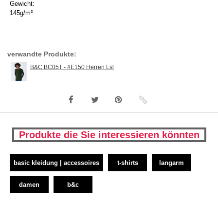
Gewicht:
145g/m²
verwandte Produkte:
B&C BC05T - #E150 Herren Lsl
Produkte die Sie interessieren könnten
basic kleidung | accessoires
t-shirts
langarm
damen
b&c