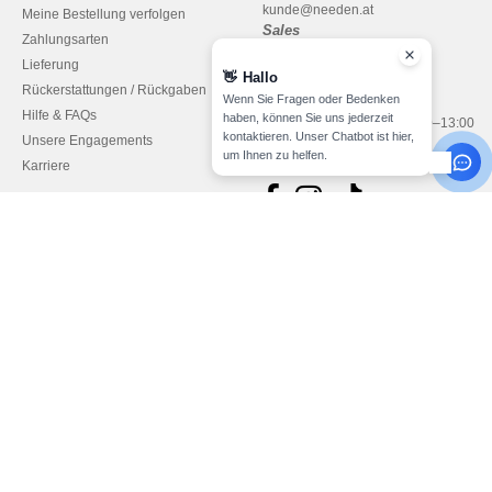
kunde@needen.at
Meine Bestellung verfolgen
Sales
Zahlungsarten
verkauf@needen.at
Lieferung
👋
Hallo
Rückerstattungen / Rückgaben
0800 018 026
Wenn Sie Fragen oder Bedenken
Hilfe & FAQs
haben, können Sie uns jederzeit
Montag – Donnerstag: 10:00–13:00
kontaktieren. Unser Chatbot ist hier,
Unsere Engagements
& 14:00–17:30
um Ihnen zu helfen.
Karriere
Freitag: 10:00–14:00
Bezahlung mit
Unsere Paketzusteller