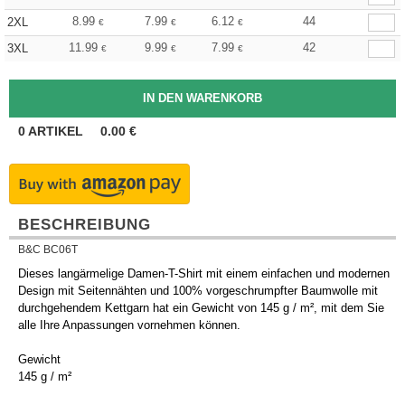
8.99
7.99
6.12
44
2XL
€
€
€
11.99
9.99
7.99
42
3XL
€
€
€
0
ARTIKEL
0.00
€
BESCHREIBUNG
B&C BC06T
Dieses langärmelige Damen-T-Shirt mit einem einfachen und modernen
Design mit Seitennähten und 100% vorgeschrumpfter Baumwolle mit
durchgehendem Kettgarn hat ein Gewicht von 145 g / m², mit dem Sie
alle Ihre Anpassungen vornehmen können.
Gewicht
145 g / m²