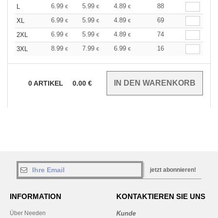
6.99
5.99
4.89
88
L
€
€
€
6.99
5.99
4.89
69
XL
€
€
€
6.99
5.99
4.89
74
2XL
€
€
€
8.99
7.99
6.99
16
3XL
€
€
€
0
ARTIKEL
0.00
€
jetzt abonnieren!
INFORMATION
KONTAKTIEREN SIE UNS
Über Needen
Kunde