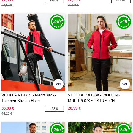
-24%
-24%
23,60 €
37,90 €
W1
W1
VELILLA V103JS - Mehrzweck-
VELILLA V3002W - WOMENS'
Taschen-Stretch-Hose
MULTIPOCKET STRETCH
TROUSERS
33,99 €
28,99 €
-23%
44,20 €