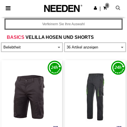
×
Needen App
0
App holen
|
Bessere Preise in der App!
Verfeinern Sie Ihre Auswahl
BASICS
VELILLA HOSEN UND SHORTS