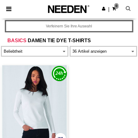
×
Needen App
0
App holen
|
Bessere Preise in der App!
Verfeinern Sie Ihre Auswahl
BASICS
DAMEN TIE DYE T-SHIRTS