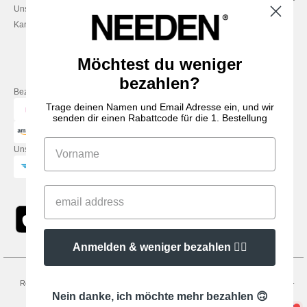
Unsere Engagements
& 14:00–17:30
Karriere
Freitag: 10:00–14:00
Möchtest du weniger
bezahlen?
Bezahlung mit
Trage deinen Namen und Email Adresse ein, und wir
senden dir einen Rabattcode für die 1. Bestellung
Unsere Paketzusteller
Anmelden & weniger bezahlen 👍🏼
Rechtliche Hinweise
-
Datenschutzbestimmungen
-
Bedingungen und Konditionen
-
General Contract Conditions
-
Cookie-Richtlinie
-
Site Map
Copyright 2026
Nein danke, ich möchte mehr bezahlen 🙃
needen.at - Alle Rechte vorbehalten