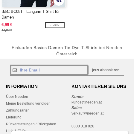
W1
B&C BC08T - Langarm-T-Shirt für
Damen
6,99 €
-50%
13,90 €
Einkaufen
Basics Damen Tie Dye T-Shirts
bei Needen
Österreich
jetzt abonnieren!
INFORMATION
KONTAKTIEREN SIE UNS
Über Needen
Kunde
kunde@needen.at
Meine Bestellung verfolgen
Sales
Zahlungsarten
verkauf@needen.at
Lieferung
Rückerstattungen / Rückgaben
0800 018 026
Hilfe & FAQs
Montag – Donnerstag: 10:00–13:00