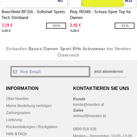
W1
W32
Beechfield BF316 - Softshell Sports
Roly R0349 - Schura Sport Top für
Tech Stirnband
Damen
3,19 €
2,92 €
-26%
-31%
4,30 €
4,25 €
Einkaufen
Basics Damen Sport-BHs Activewear
bei Needen
Österreich
jetzt abonnieren!
INFORMATION
KONTAKTIEREN SIE UNS
Über Needen
Kunde
kunde@needen.at
Meine Bestellung verfolgen
Sales
Zahlungsarten
verkauf@needen.at
Lieferung
Rückerstattungen / Rückgaben
0800 018 026
Hilfe & FAQs
Montag – Donnerstag: 10:00–13:00