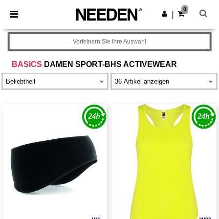
×
Needen App
0
App holen
|
Bessere Preise in der App!
Verfeinern Sie Ihre Auswahl
BASICS
DAMEN SPORT-BHS ACTIVEWEAR