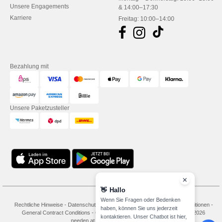
Unsere Engagements
& 14:00–17:30
Karriere
Freitag: 10:00–14:00
Bezahlung mit
Unsere Paketzusteller
👋
Hallo
Wenn Sie Fragen oder Bedenken
Rechtliche Hinweise
-
Datenschutzbestimmungen
-
Bedingungen und Konditionen
-
haben, können Sie uns jederzeit
General Contract Conditions
-
Cookie-Richtlinie
-
Site Map
Copyright 2026
kontaktieren. Unser Chatbot ist hier,
needen.at - Alle Rechte vorbehalten