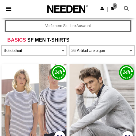
×
Needen App
0
App holen
|
Bessere Preise in der App!
Verfeinern Sie Ihre Auswahl
BASICS
SF MEN T-SHIRTS