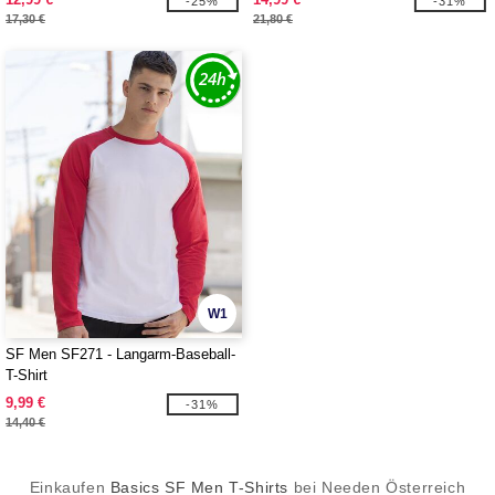
-25%
-31%
17,30 €
21,80 €
W1
SF Men SF271 - Langarm-Baseball-
T-Shirt
9,99 €
-31%
14,40 €
Einkaufen
Basics SF Men T-Shirts
bei Needen Österreich