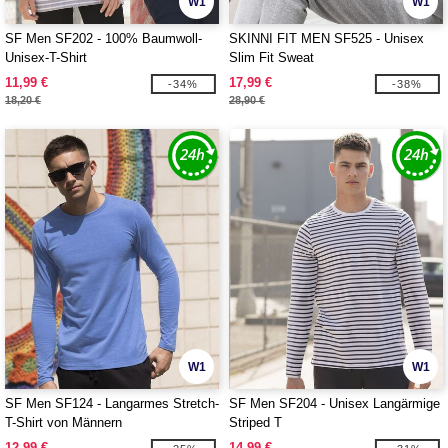
W1
W1
SF Men SF202 - 100% Baumwoll-
SKINNI FIT MEN SF525 - Unisex
Unisex-T-Shirt
Slim Fit Sweat
11,99 €
17,99 €
-34%
-38%
18,20 €
28,90 €
W1
W1
SF Men SF124 - Langarmes Stretch-
SF Men SF204 - Unisex Langärmige
T-Shirt von Männern
Striped T
12,99 €
14,99 €