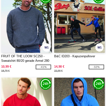
W1
W1
FRUIT OF THE LOOM SC250 -
B&C ID203 - Kapuzenpullover
Sweatshirt 80/20 gerade Ärmel 280
10,99 €
14,98 €
-41%
-32%
18,70 €
22,00 €