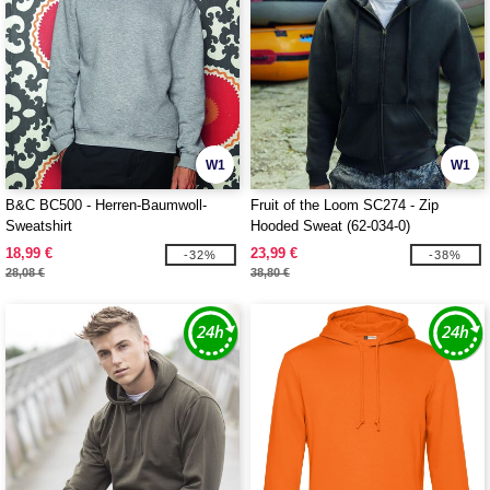
W1
W1
B&C BC500 - Herren-Baumwoll-
Fruit of the Loom SC274 - Zip
Sweatshirt
Hooded Sweat (62-034-0)
18,99 €
23,99 €
-32%
-38%
28,08 €
38,80 €