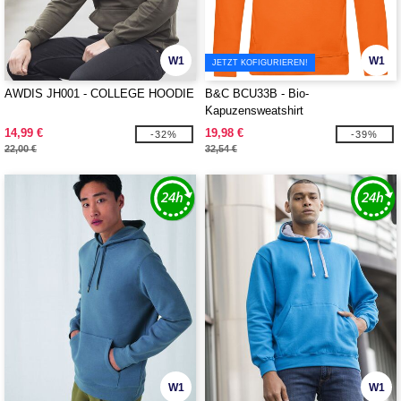
W1
W1
JETZT KOFIGURIEREN!
AWDIS JH001 - COLLEGE HOODIE
B&C BCU33B - Bio-
Kapuzensweatshirt
14,99 €
19,98 €
-32%
-39%
22,00 €
32,54 €
W1
W1