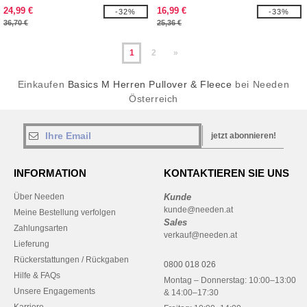
24,99 €
16,99 €
-32%
-33%
36,70 €
25,36 €
1
2
»
Einkaufen
Basics M Herren Pullover & Fleece
bei Needen
Österreich
jetzt abonnieren!
INFORMATION
KONTAKTIEREN SIE UNS
Über Needen
Kunde
kunde@needen.at
Meine Bestellung verfolgen
Sales
Zahlungsarten
verkauf@needen.at
Lieferung
Rückerstattungen / Rückgaben
0800 018 026
Hilfe & FAQs
Montag – Donnerstag: 10:00–13:00
Unsere Engagements
& 14:00–17:30