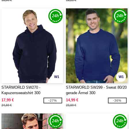
16,60 €
19,20 €
W1
W1
STARWORLD SW270 -
STARWORLD SW299 - Sweat 80/20
Kapuzensweatshirt 300
gerade Ärmel 300
17,99 €
14,99 €
-27%
-36%
24,60 €
23,60 €