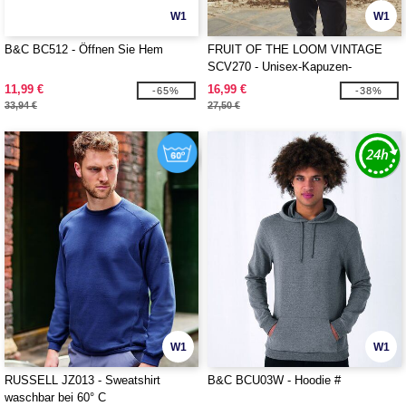
W1
W1
B&C BC512 - Öffnen Sie Hem
FRUIT OF THE LOOM VINTAGE
SCV270 - Unisex-Kapuzen-
Sweatshirt mit FRUIT OF THE
11,99 €
16,99 €
-65%
-38%
LOOM VINTAGE-Logo
33,94 €
27,50 €
W1
W1
RUSSELL JZ013 - Sweatshirt
B&C BCU03W - Hoodie #
waschbar bei 60° C