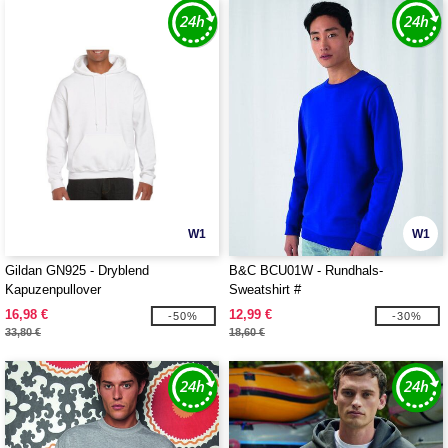
W1
W1
Gildan GN925 - Dryblend
B&C BCU01W - Rundhals-
Kapuzenpullover
Sweatshirt #
16,98 €
12,99 €
-50%
-30%
33,80 €
18,60 €