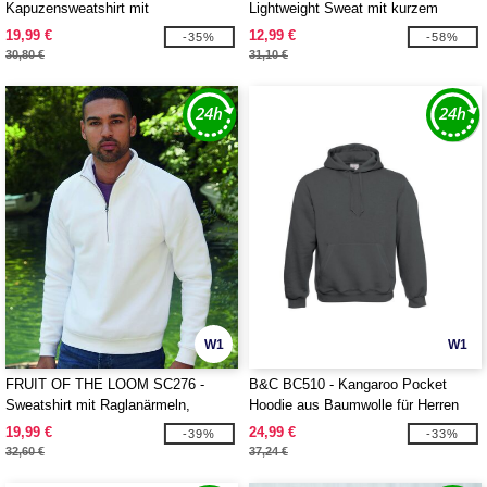
Kapuzensweatshirt mit
Lightweight Sweat mit kurzem
durchgehendem Reißverschluss 280
Reißverschluss
19,99 €
12,99 €
-35%
-58%
30,80 €
31,10 €
W1
W1
FRUIT OF THE LOOM SC276 -
B&C BC510 - Kangaroo Pocket
Sweatshirt mit Raglanärmeln,
Hoodie aus Baumwolle für Herren
Kragen mit Reißverschluss
19,99 €
24,99 €
-39%
-33%
32,60 €
37,24 €