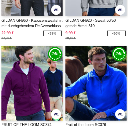
W1
W1
GILDAN GN960 - Kapuzensweatshirt
GILDAN GN920 - Sweat 50/50
mit durchgehendem Reißverschluss
gerade Ärmel 310
22,99 €
9,99 €
-39%
-50%
37,90 €
20,10 €
W1
W1
FRUIT OF THE LOOM SC374 -
Fruit of the Loom SC376 -