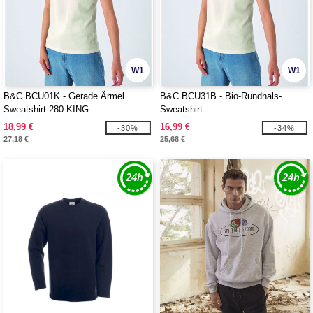
W1
W1
B&C BCU01K - Gerade Ärmel
B&C BCU31B - Bio-Rundhals-
Sweatshirt 280 KING
Sweatshirt
18,99 €
16,99 €
-30%
-34%
27,18 €
25,68 €