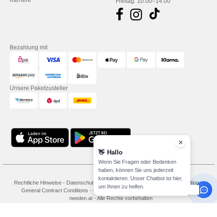
Karriere
Freitag: 10:00–14:00
Bezahlung mit
Unsere Paketzusteller
👋
Hallo
Wenn Sie Fragen oder Bedenken
haben, können Sie uns jederzeit
kontaktieren. Unser Chatbot ist hier,
Rechtliche Hinweise
-
Datenschutzbestimmungen
-
Bedingungen und Konditionen
-
um Ihnen zu helfen.
General Contract Conditions
-
Cookie-Richtlinie
-
Site Map
Copyright 2026
needen.at - Alle Rechte vorbehalten