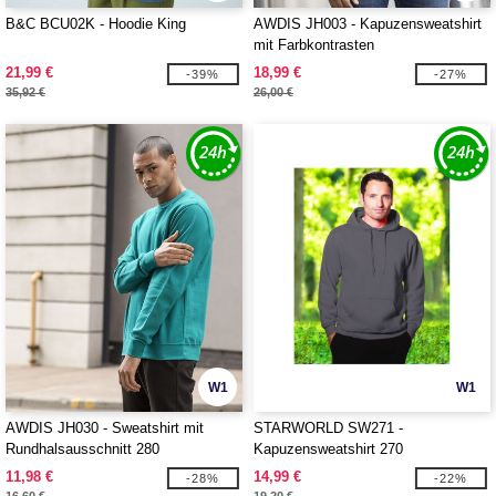
B&C BCU02K - Hoodie King
AWDIS JH003 - Kapuzensweatshirt
mit Farbkontrasten
21,99 €
18,99 €
-39%
-27%
35,92 €
26,00 €
W1
W1
AWDIS JH030 - Sweatshirt mit
STARWORLD SW271 -
Rundhalsausschnitt 280
Kapuzensweatshirt 270
11,98 €
14,99 €
-28%
-22%