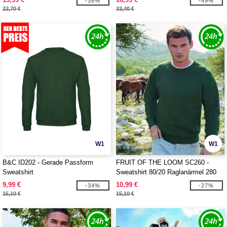
-38%
-49%
22,70 €
33,40 €
W1
W1
B&C ID202 - Gerade Passform
FRUIT OF THE LOOM SC260 -
Sweatshirt
Sweatshirt 80/20 Raglanärmel 280
9,99 €
10,99 €
-34%
-27%
15,10 €
15,10 €