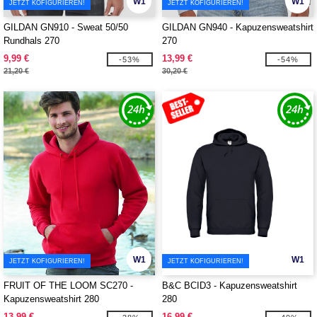
W1
W1
JETZT KOFIGURIEREN!
JETZT KOFIGURIEREN!
GILDAN GN910 - Sweat 50/50
GILDAN GN940 - Kapuzensweatshirt
Rundhals 270
270
9,99 €
13,99 €
-53%
-54%
21,20 €
30,20 €
W1
W1
JETZT KOFIGURIEREN!
JETZT KOFIGURIEREN!
FRUIT OF THE LOOM SC270 -
B&C BCID3 - Kapuzensweatshirt
Kapuzensweatshirt 280
280
13,99 €
16,99 €