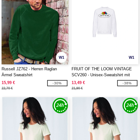
W1
W1
Russell JZ762 - Herren Raglan
FRUIT OF THE LOOM VINTAGE
Ärmel Sweatshirt
SCV260 - Unisex-Sweatshirt mit
rundem Halsausschnitt mit Fruit of
15,99 €
13,49 €
-30%
-38%
the Loom-Logo
22,70 €
21,90 €