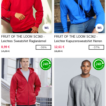
W1
W1
FRUIT OF THE LOOM SC360 -
FRUIT OF THE LOOM SC362 -
Leichtes Sweatshirt Raglanärmel
Leichter Kapuzensweatshirt Herren
8,99 €
12,61 €
-36%
-37%
14,00 €
19,90 €