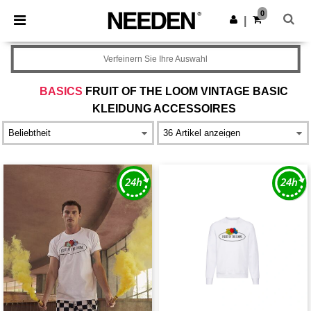
×
Needen App
0
App holen
|
Bessere Preise in der App!
Verfeinern Sie Ihre Auswahl
BASICS
FRUIT OF THE LOOM VINTAGE BASIC
KLEIDUNG ACCESSOIRES