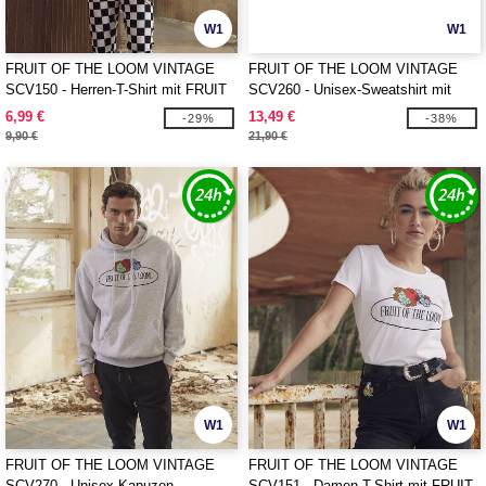
W1
W1
FRUIT OF THE LOOM VINTAGE
FRUIT OF THE LOOM VINTAGE
SCV150 - Herren-T-Shirt mit FRUIT
SCV260 - Unisex-Sweatshirt mit
OF THE LOOM VINTAGE-Logo
rundem Halsausschnitt mit Fruit of
6,99 €
13,49 €
-29%
-38%
the Loom-Logo
9,90 €
21,90 €
W1
W1
FRUIT OF THE LOOM VINTAGE
FRUIT OF THE LOOM VINTAGE
SCV270 - Unisex-Kapuzen-
SCV151 - Damen-T-Shirt mit FRUIT