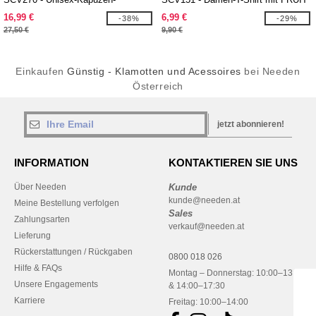
Sweatshirt mit FRUIT OF THE
OF THE LOOM VINTAGE-Logo
16,99 €
6,99 €
-38%
-29%
LOOM VINTAGE-Logo
27,50 €
9,90 €
Einkaufen
Günstig - Klamotten und Acessoires
bei Needen
Österreich
jetzt abonnieren!
INFORMATION
KONTAKTIEREN SIE UNS
Über Needen
Kunde
kunde@needen.at
Meine Bestellung verfolgen
Sales
Zahlungsarten
verkauf@needen.at
Lieferung
Rückerstattungen / Rückgaben
0800 018 026
Hilfe & FAQs
Montag – Donnerstag: 10:00–13:00
Unsere Engagements
& 14:00–17:30
Karriere
Freitag: 10:00–14:00