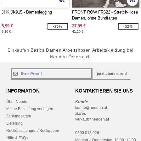
W1
W1
JHK JK915 - Damenlegging
FRONT ROW FR622 - Stretch-Hose
Damen, ohne Bundfalten
5,99 €
27,99 €
-26%
-32%
8,10 €
41,20 €
Einkaufen
Basics Damen Arbeitshosen Arbeitskleidung
bei
Needen Österreich
jetzt abonnieren!
INFORMATION
KONTAKTIEREN SIE UNS
Über Needen
Kunde
kunde@needen.at
Meine Bestellung verfolgen
Sales
Zahlungsarten
verkauf@needen.at
Lieferung
Rückerstattungen / Rückgaben
0800 018 026
Hilfe & FAQs
Montag – Donnerstag: 10:00–13:00