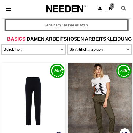
×
Needen App
0
App holen
|
Bessere Preise in der App!
Verfeinern Sie Ihre Auswahl
BASICS
DAMEN ARBEITSHOSEN ARBEITSKLEIDUNG