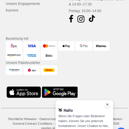
Unsere Engagements
& 14:00–17:30
Karriere
Freitag: 10:00–14:00
Bezahlung mit
Unsere Paketzusteller
👋
Hallo
Wenn Sie Fragen oder Bedenken
Rechtliche Hinweise
-
Datenschutzbestimmungen
-
Bedingungen und Konditionen
-
haben, können Sie uns jederzeit
General Contract Conditions
-
Cookie-Richtlinie
-
Site Map
Copyright 2026
kontaktieren. Unser Chatbot ist hier,
needen.at - Alle Rechte vorbehalten