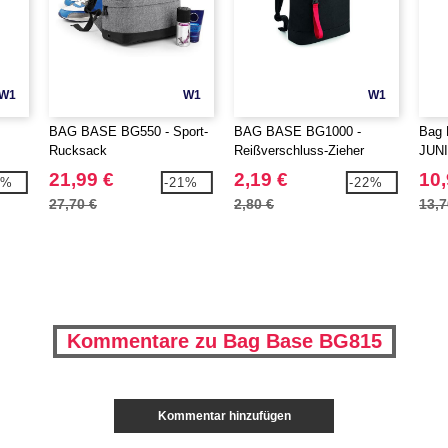
W1
W1
W1
BAG BASE BG550 - Sport-
BAG BASE BG1000 -
Bag 
Rucksack
Reißverschluss-Zieher
JUN
RUC
21,99 €
2,19 €
10,
5%
-21%
-22%
27,70 €
2,80 €
13,7
Kommentare zu Bag Base BG815
Kommentar hinzufügen