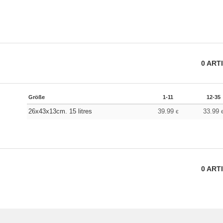
0
ART
Größe
1-11
12-35
26x43x13cm. 15 litres
39.99
33.99
€
0
ART