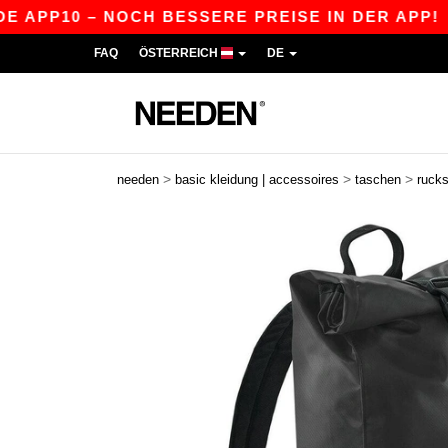
APP10 – NOCH BESSERE PREISE IN DER APP!
|
FAQ
ÖSTERREICH
DE
>
>
>
needen
basic kleidung | accessoires
taschen
ruck