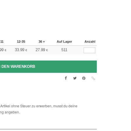
-11
12-35
36 +
Auf Lager
Anzahl
99
33.99
27.99
511
€
€
€
Artikel ohne Steuer zu erwerben, musst du deine
ng angeben.