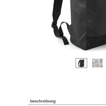
Previous
Next
beschreibung