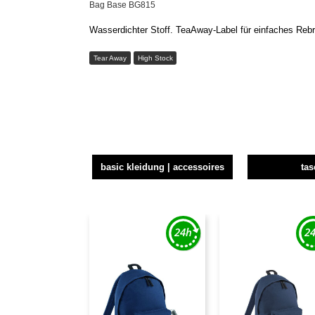
Bag Base BG815
Wasserdichter Stoff. TeaAway-Label für einfaches Rebra
Tear Away
High Stock
basic kleidung | accessoires
ta