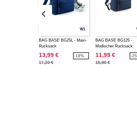
W1
BAG BASE BG25L - Maxi-
BAG BASE BG125 -
Rucksack
Modischer Rucksack
13,99 €
11,99 €
-19%
-2
17,20 €
15,90 €