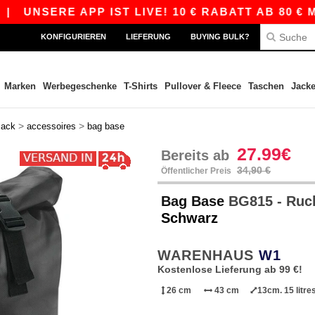
UNSERE APP IST LIVE! 10 € RABATT AB 80 € MI
KONFIGURIEREN
LIEFERUNG
BUYING BULK?
Marken
Werbegeschenke
T-Shirts
Pullover & Fleece
Taschen
Jack
>
>
sack
accessoires
bag base
27.99€
Bereits ab
34,90 €
Öffentlicher Preis
Bag Base
BG815 - Ruck
Schwarz
WARENHAUS
W1
Kostenlose Lieferung ab 99 €!
26 cm
43 cm
13cm. 15 litre