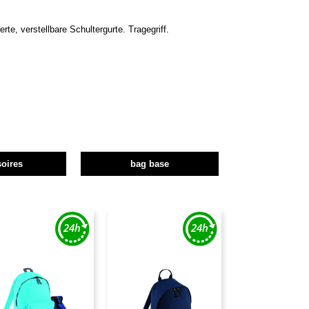
e, verstellbare Schultergurte. Tragegriff.
oires
bag base