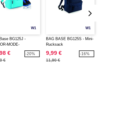
W1
W1
Base BG125J -
BAG BASE BG125S - Mini-
BAG BASE BG212
IOR-MODE-
Rucksack
Allround-Rucksac
KSACK
98 €
9,99 €
16,99 €
-20%
-16%
0 €
11,90 €
20,70 €