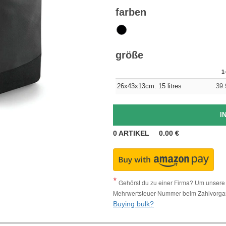
farben
größe
1
26x43x13cm. 15 litres
39.
0
ARTIKEL
0.00
€
Gehörst du zu einer Firma? Um unsere 
Mehrwertsteuer-Nummer beim Zahlvorga
Buying bulk?