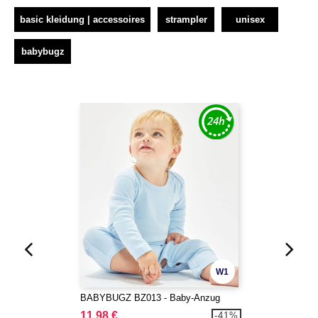
basic kleidung | accessoires
strampler
unisex
babybugz
W1
BABYBUGZ BZ013 - Baby-Anzug
11,98 €
-41%