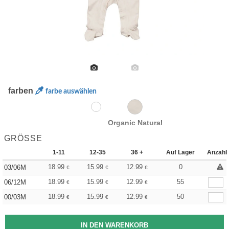
farben
farbe auswählen
Organic Natural
GRÖSSE
1-11
12-35
36 +
Auf Lager
Anzahl
18.99
15.99
12.99
0
03/06M
€
€
€
18.99
15.99
12.99
55
06/12M
€
€
€
18.99
15.99
12.99
50
00/03M
€
€
€