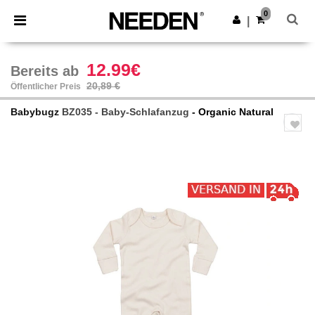
×
Needen App
0
App holen
|
Bessere Preise in der App!
12.99€
Bereits ab
20,89 €
Öffentlicher Preis
Babybugz
BZ035 - Baby-Schlafanzug
- Organic Natural
Previous
Next