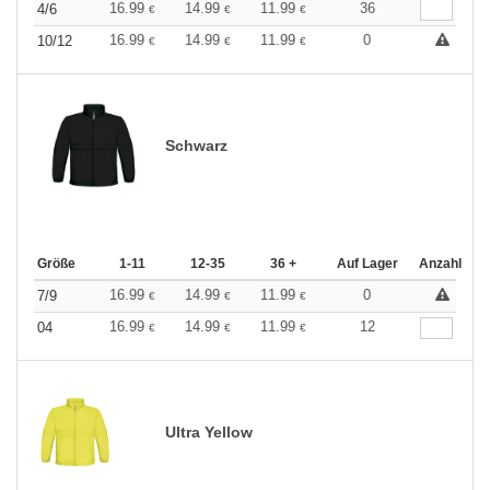
16.99
14.99
11.99
36
4/6
€
€
€
16.99
14.99
11.99
0
10/12
€
€
€
Schwarz
Größe
1-11
12-35
36 +
Auf Lager
Anzahl
16.99
14.99
11.99
0
7/9
€
€
€
16.99
14.99
11.99
12
04
€
€
€
Ultra Yellow