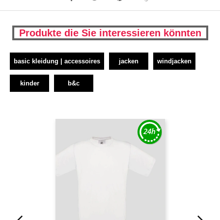
Produkte die Sie interessieren könnten
basic kleidung | accessoires
jacken
windjacken
kinder
b&c