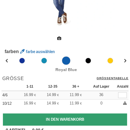
farben
farbe auswählen
Royal Blue
GRÖSSE
GRÖSSENTABELLE
1-11
12-35
36 +
Auf Lager
Anzahl
16.99
14.99
11.99
36
4/6
€
€
€
16.99
14.99
11.99
0
10/12
€
€
€