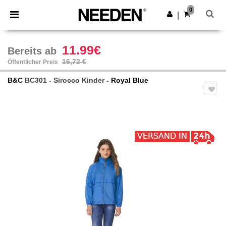
×
Needen App
0
App holen
|
Bessere Preise in der App!
11.99€
Bereits ab
16,72 €
Öffentlicher Preis
B&C
BC301 - Sirocco Kinder
- Royal Blue
Previous
Next