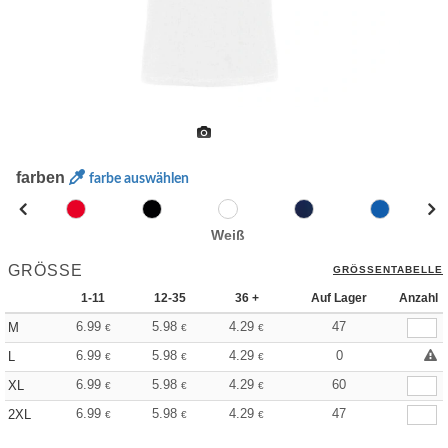
farben
farbe auswählen
Weiß
GRÖSSE
GRÖSSENTABELLE
1-11
12-35
36 +
Auf Lager
Anzahl
6.99
5.98
4.29
47
M
€
€
€
6.99
5.98
4.29
0
L
€
€
€
6.99
5.98
4.29
60
XL
€
€
€
6.99
5.98
4.29
47
2XL
€
€
€