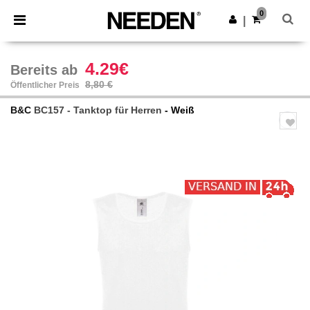
×
Needen App
0
App holen
|
Bessere Preise in der App!
4.29€
Bereits ab
8,80 €
Öffentlicher Preis
B&C
BC157 - Tanktop für Herren
- Weiß
Previous
Next