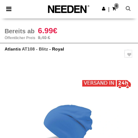
×
Needen App
0
App holen
|
Bessere Preise in der App!
6.99€
Bereits ab
9,40 €
Öffentlicher Preis
Atlantis
AT108 - Blitz
- Royal
Previous
Next