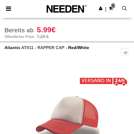
×
Needen App
0
App holen
|
Bessere Preise in der App!
5.99€
Bereits ab
7,20 €
Öffentlicher Preis
Atlantis
AT011 - RAPPER CAP
- Red/White
Previous
Next