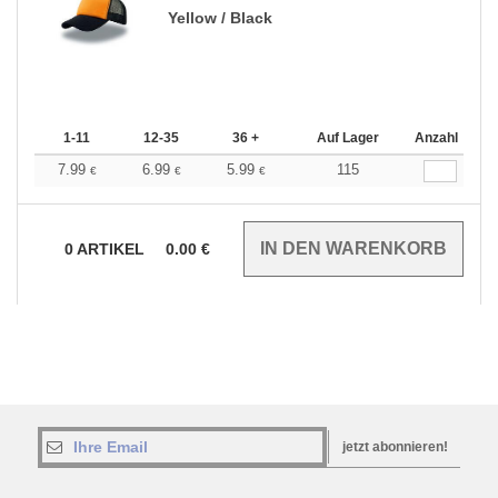
Yellow / Black
1-11
12-35
36 +
Auf Lager
Anzahl
7.99
6.99
5.99
115
€
€
€
0
ARTIKEL
0.00
€
jetzt abonnieren!