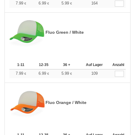
7.99
6.99
5.99
164
€
€
€
Fluo Green / White
1-11
12-35
36 +
Auf Lager
Anzahl
7.99
6.99
5.99
109
€
€
€
Fluo Orange / White