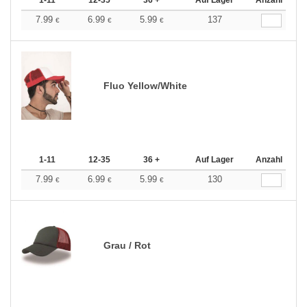
1-11
12-35
36 +
Auf Lager
Anzahl
7.99
6.99
5.99
137
€
€
€
Fluo Yellow/White
1-11
12-35
36 +
Auf Lager
Anzahl
7.99
6.99
5.99
130
€
€
€
Grau / Rot