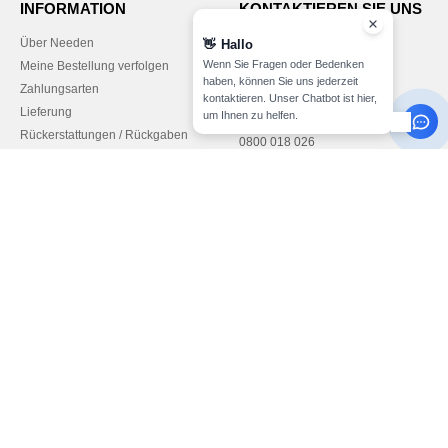
INFORMATION
KONTAKTIEREN SIE UNS
Über Needen
Kunde
👋
Hallo
kunde@needen.at
Wenn Sie Fragen oder Bedenken
Meine Bestellung verfolgen
Sales
haben, können Sie uns jederzeit
Zahlungsarten
kontaktieren. Unser Chatbot ist hier,
verkauf@needen.at
Lieferung
um Ihnen zu helfen.
Rückerstattungen / Rückgaben
0800 018 026
Hilfe & FAQs
Montag – Donnerstag: 10:00–13:00
Unsere Engagements
& 14:00–17:30
Karriere
Freitag: 10:00–14:00
Bezahlung mit
Unsere Paketzusteller