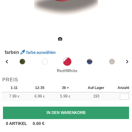
farben
farbe auswählen
Red/White
PREIS
1-11
12-35
36 +
Auf Lager
Anzahl
7.99
6.99
5.99
193
€
€
€
0
ARTIKEL
0.00
€